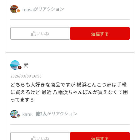
がリアクション
masa
いいね
返信する
武
2026/03/08 16:55
どちらも大好きな商品ですが 横浜とんこつ家は手軽
に買えるけど 最近 八幡浜ちゃんぽんが買えなくて困
ってます💧
、
他2人
がリアクション
kani
いいね
返信する