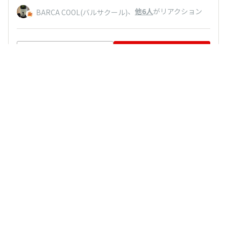
、
他6人
がリアクション
BARCA COOL(バルサクール)
いいね
返信する
よっし
2025/07/23 19:19
土日のお昼に食べて、週2回です
、
他9人
がリアクション
BARCA COOL(バルサクール)
いいね
返信する