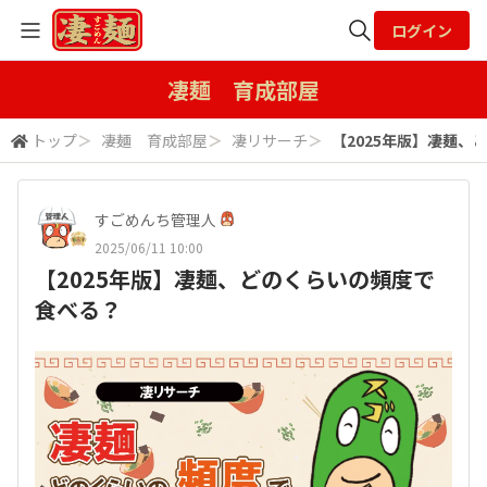
ログイン
全体検索
凄麺 育成部屋
トップ
＞
凄麺 育成部屋
＞
凄リサーチ
＞
【2025年版】凄麺、
検索
すごめんち管理人
2025/06/11 10:00
【2025年版】凄麺、どのくらいの頻度で
食べる？