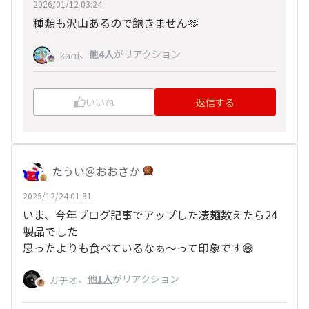
2026/01/12 03:24
種類も沢山あるので飽きません🫶
、
他4人
がリアクション
kani
いいね
返信する
たうい＠おおさか
2025/12/24 01:31
いま、今年ブログ記事でアップした凄麺数えたら24
製品でした
思ったよりも食べているなぁ～って印象です😅
、
他1人
がリアクション
ガチオ