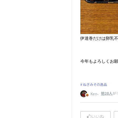
伊達巻だけは卵乳
今年もよろしくお
ねぎみその逸品
、
他28人
が
Ken
いいね