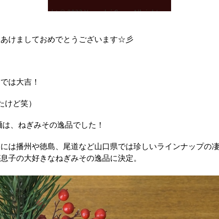
、あけましておめでとうございます☆彡
じでは大吉！
たけど笑）
凄麺は、ねぎみその逸品でした！
ーには播州や徳島、尾道など山口県では珍しいラインナップの
が息子の大好きなねぎみその逸品に決定。