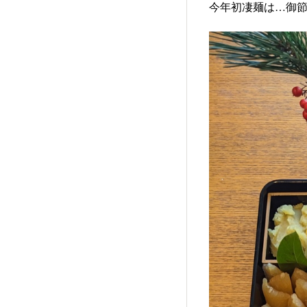
今年初凄麺は…御