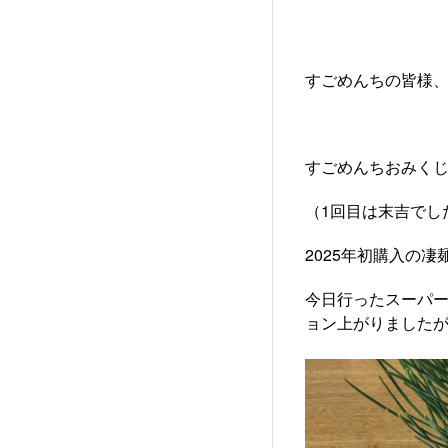
すごめんちの皆様
すごめんちおみく
（1回目は末吉でし
2025年初購入の
今日行ったスーパ
ョン上がりました