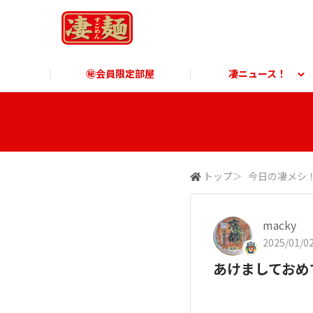
㊙会員限定部屋
凄ニュース！
凄ニュース！
ご利用ガイド
凄麺博物館
すごめんちに関する「よ
凄麺
商品に関する「よくあるご質問」
商品
トップ
＞
今日の凄メシ
macky
2025/01/02
あけましておめ