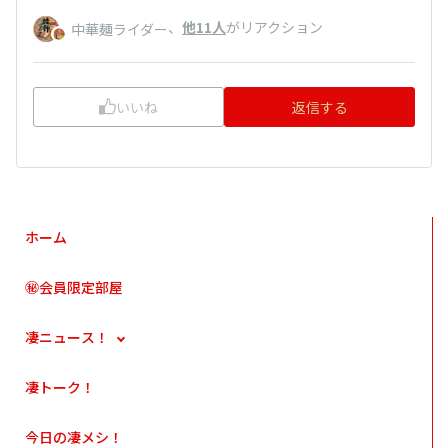
、
他11人
がリアクション
中華麺ライダー
いいね
返信する
ホーム
㊙会員限定部屋
凄ニュース！
凄トーク！
今日の凄メシ！