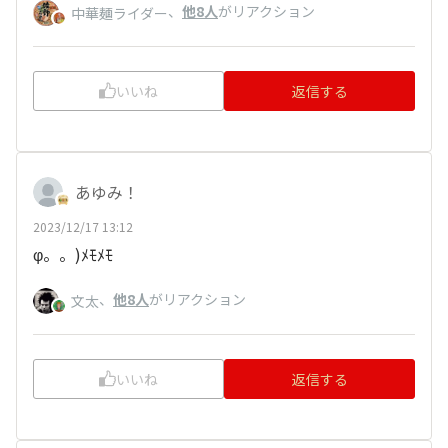
、
他8人
がリアクション
中華麺ライダー
いいね
返信する
あゆみ！
2023/12/17 13:12
φ。。)ﾒﾓﾒﾓ
、
他8人
がリアクション
文太
いいね
返信する