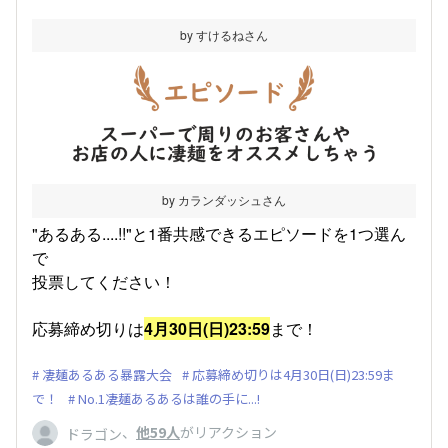
by すけるねさん
by カランダッシュさん
"あるある....!!"と1番共感できるエピソードを1つ選ん
で
投票してください！
応募締め切りは
4月30日(日)23:59
まで！
凄麺あるある暴露大会
応募締め切りは4月30日(日)23:59ま
で！
No.1凄麺あるあるは誰の手に...!
、
他59人
がリアクション
ドラゴン