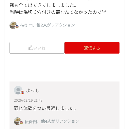
麺も全て出てきてしましました。
当時は湯切り穴付きの蓋なんてなかったので^^
、
他2人
がリアクション
伝衛門
いいね
返信する
よっし
2026/02/19 21:47
同じ体験をつい最近しました。
、
他4人
がリアクション
伝衛門