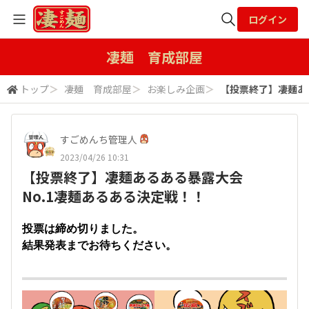
ログイン
全体検索
凄麺 育成部屋
トップ
＞
凄麺 育成部屋
＞
お楽しみ企画
＞
【投票終了】凄麺あ
検索
すごめんち管理人
2023/04/26 10:31
【投票終了】凄麺あるある暴露大会
No.1凄麺あるある決定戦！！
投票は締め切りました。
結果発表までお待ちください。