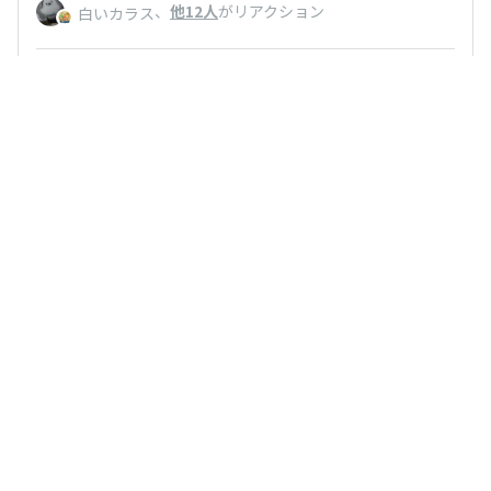
、
他12人
がリアクション
白いカラス
いいね
返信する
まつい
2023/04/30 21:23
一つ凄く自身に当てはまるものがあって投票しまし
た！
、
他16人
がリアクション
白いカラス
いいね
返信する