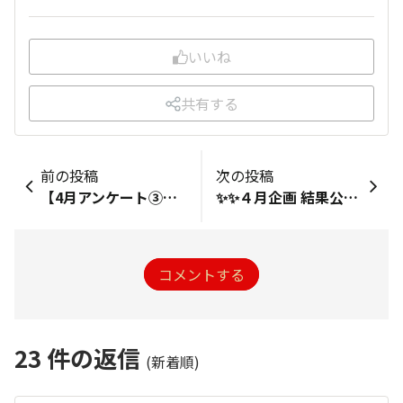
いいね
共有する
前の投稿
次の投稿
【4月アンケート③】これまでに凄麺何種類食べた？
✨✨４月企画 結果公開✨✨
コメントする
23
件の返信
(新着順)