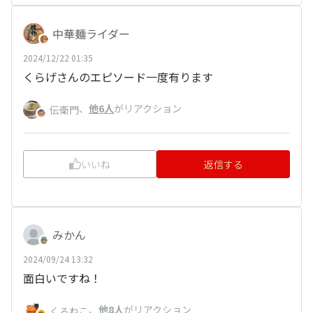
中華麺ライダー
2024/12/22 01:35
くらげさんのエピソード一度有ります
、
他6人
がリアクション
伝衛門
いいね
返信する
みかん
2024/09/24 13:32
面白いですね！
、
他8人
がリアクション
くろねこ