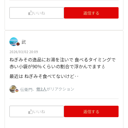
いいね
返信する
武
2026/03/02 20:09
ねぎみその逸品にお湯を注いで 食べるタイミングで
赤い小袋が90％くらいの割合で浮かんでます💧
最近は ねぎみそ食べてないけど‥
、
他2人
がリアクション
伝衛門
いいね
返信する