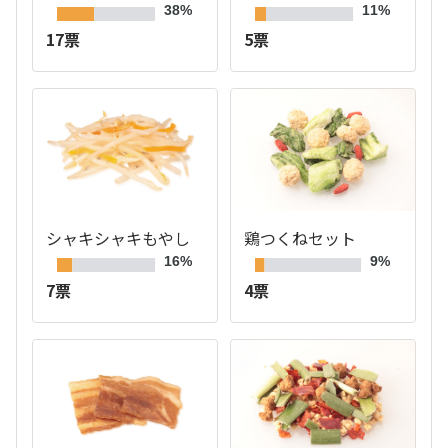
38%
11%
17票
5票
シャキシャキもやし
鶏つくねセット
16%
9%
7票
4票