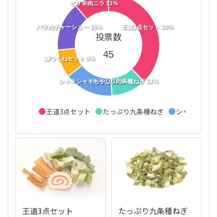
ピリ辛肉ニラ 11%
バラ肉チャーシュー 16%
王道3点セット 38%
投票数
45
鶏つくねセット 9%
シャキシャキもやし 16%
たっぷり九条種ねぎ 11%
王道3点セット
たっぷり九条種ねぎ
シャキシャキ
王道3点セット
たっぷり九条種ねぎ