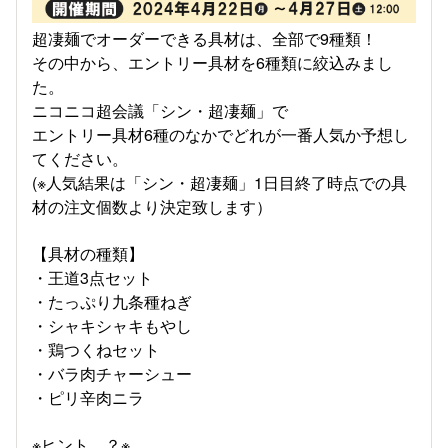
超凄麺でオーダーできる具材は、全部で9種類！
その中から、エントリー具材を6種類に絞込みまし
た。
ニコニコ超会議「シン・超凄麺」で
エントリー具材6種のなかでどれが一番人気か予想し
てください。
(※人気結果は「シン・超凄麺」1日目終了時点での具
材の注文個数より決定致します）
【具材の種類】
・王道3点セット
・たっぷり九条種ねぎ
・シャキシャキもやし
・鶏つくねセット
・バラ肉チャーシュー
・ピリ辛肉ニラ
※ヒント…？※