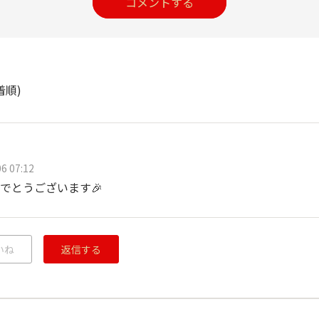
コメントする
着順)
6 07:12
でとうございます🎉
いね
返信する