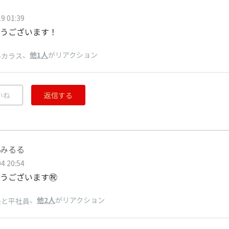
9 01:39
うございます！
、
他1人
がリアクション
いカラス
いね
返信する
みるる
4 20:54
うございます㊗️
、
他2人
がリアクション
長と平社員