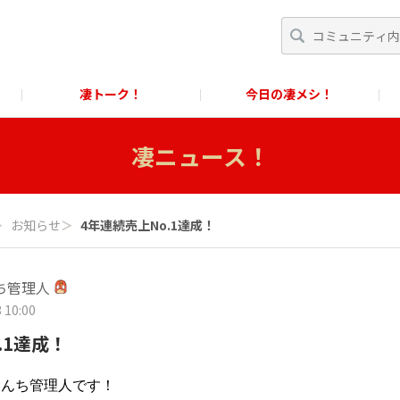
凄トーク！
今日の凄メシ！
くあるご質問」
スクール！
すごめんちに関するお問い合わせ窓口
凄ニュース！
に関するお問い合わせ窓口
＞
お知らせ
＞
4年連続売上No.1達成！
ち管理人
 10:00
.1達成！
めんち管理人です！