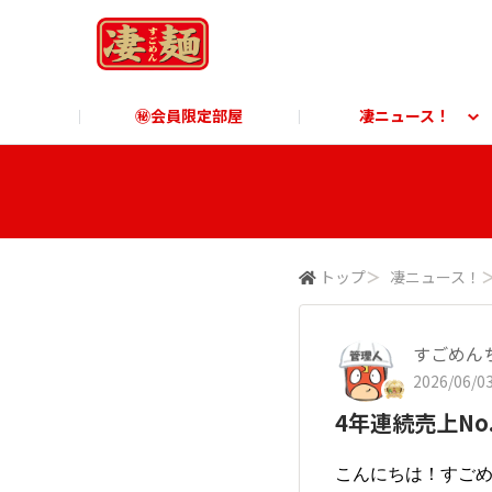
㊙会員限定部屋
凄ニュース！
凄ニュース！
ご利用ガイド
凄麺博物館
すごめんちに関する「よ
凄麺
商品に関する「よくあるご質問」
商品
トップ
＞
凄ニュース！
すごめん
2026/06/03
4年連続売上No
こんにちは！すご