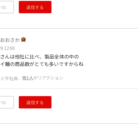
いね
返信する
おおさか
9 12:00
さんは他社に比べ、製品全体の中の
イ麺の商品数がとても多いですからね
、
他1人
がリアクション
長と平社員
いね
返信する