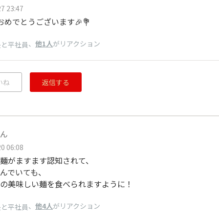
7 23:47
おめでとうございます🎉💐
、
他1人
がリアクション
長と平社員
いね
返信する
ん
0 06:08
麺がますます認知されて、
んでいても、
の美味しい麺を食べられますように！
、
他4人
がリアクション
長と平社員