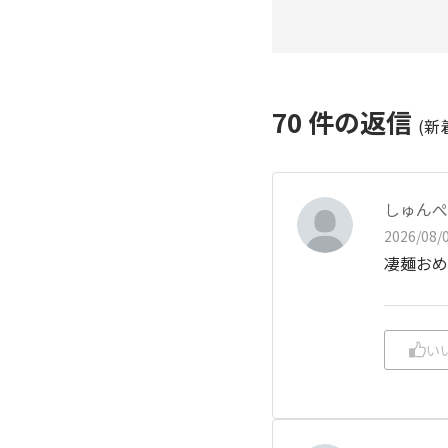
70
件の返信
(新
しゅんぺ
2026/08/0
凄麺おめ
い