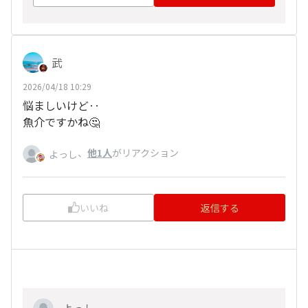
武
2026/04/18 10:29
悩ましいけど‥
魚介ですかね🤔
、
他1人
がリアクション
よっし
いいね
返信する