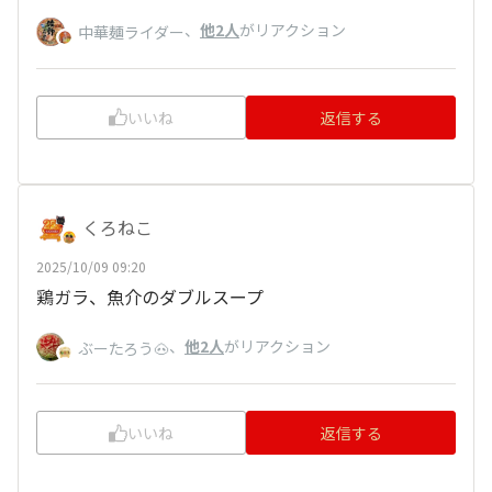
、
他2人
がリアクション
中華麺ライダー
いいね
返信する
くろねこ
2025/10/09 09:20
鶏ガラ、魚介のダブルスープ
、
他2人
がリアクション
ぶーたろう🐽
いいね
返信する