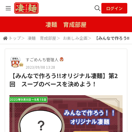
ログイン
全体検索
凄麺 育成部屋
トップ
＞
凄麺 育成部屋
＞
お楽しみ企画
＞
【みんなで作ろう!
検索
すごめんち管理人
2023/09/08 13:28
【みんなで作ろう!!オリジナル凄麺】第2
回 スープのベースを決めよう！