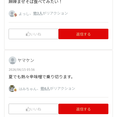
麻辣まぜそば食べてみたい！
、
他3人
がリアクション
よっし
いいね
返信する
ヤマケン
2026/06/15 05:56
夏でも熱々辛味噌で乗り切ります。
、
他6人
がリアクション
はみちゃん
いいね
返信する