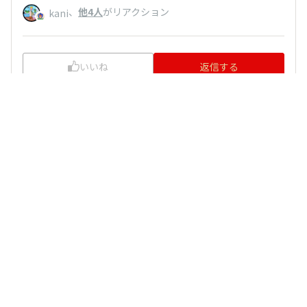
、
他4人
がリアクション
kani
いいね
返信する
よっし
2026/06/23 23:04
同感です。痺辛食べて、元気出したいです。
がリアクション
kani
いいね
返信する