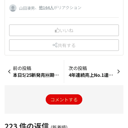
、
他164人
がリアクション
山田凄男
いいね
共有する
前の投稿
次の投稿
本日​5/25新発売🆕期間限定 ​【凄麺 夏の麻辣まぜそば】
4年連続売上No.1達成！
コメントする
223
件の返信
(新着順)