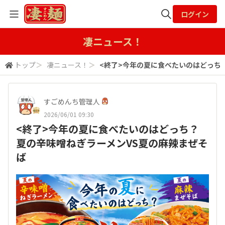
ログイン
全体検索
凄ニュース！
トップ
＞
凄ニュース！
＞
<終了>今年の夏に食べたいのはどっち
検索
すごめんち管理人
2026/06/01 09:30
<終了>今年の夏に食べたいのはどっち？
夏の辛味噌ねぎラーメンVS夏の麻辣まぜそ
ば