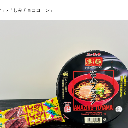
】
ク」×「しみチョココーン」