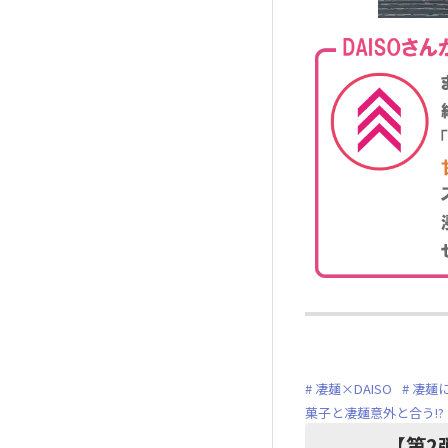
凄麺×DAISO
凄麺
菓子と凄麺意外と合う!?
【第2