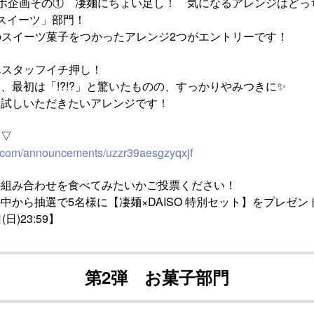
コラボ企画その① 凄麺にちょい足し！ 気になるアレンジはどっ
スイーツ」部門！
中のスイーツ菓子をつかったアレンジ2つがエントリーです！
さんスタッフイチ押し！
、最初は「!?!?」と驚いたものの、すっかりやみつきに✨
お試しいただきたいアレンジです！
ら▽
i.com/announcements/uzzr39aesgzyqxjf
の組み合わせを食べてみたいかご投票ください！
中から抽選で5名様に【凄麺×DAISO 特別セット】をプレゼン
日)23:59】
第2弾 お菓子部門