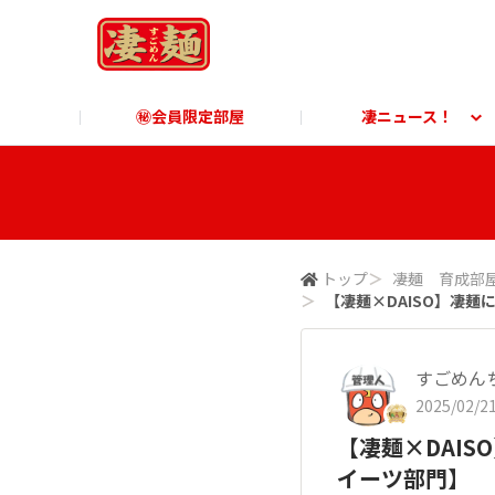
㊙会員限定部屋
凄ニュース！
凄ニュース！
ご利用ガイド
凄麺博物館
すごめんちに関する「よ
凄麺
商品に関する「よくあるご質問」
商品
トップ
＞
凄麺 育成部
＞
【凄麺×DAISO】凄
すごめん
2025/02/21
【凄麺×DAI
イーツ部門】