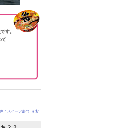
2弾：スイーツ部門
お
っち？？