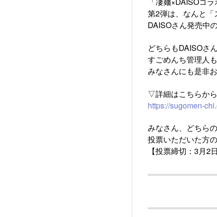
「凄麺×DAISO
第2弾は、なんと「
DAISOさん発売
どちらもDAISO
すごめんち管理人も
みなさんにも是非
▽詳細はこちらか
https://sugomen-ch
みなさん、どちら
投票いただいた方の
【投票締切：3月2日(