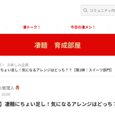
凄トーク！
今日の凄メシ！
くあるご質問」
スクール！
すごめんちに関するお問い合わせ窓口
凄麺 育成部屋
に関するお問い合わせ窓口
屋
＞
お楽しみ企画
麺にちょい足し！気になるアレンジはどっち？？【第2弾：スイーツ部門】
ち管理人
 10:00
SO】凄麺にちょい足し！気になるアレンジはどっち