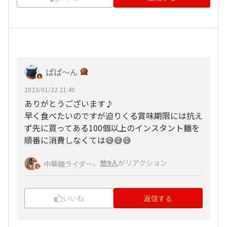
ぱぱ〜ん
2023/01/22 21:40
ありがとうございます♪
早く食べたいのですが迫りくる賞味期限には抗え
ず先に買ってある100個以上のインスタント麺を
順番に消費しなくては😅😅😅
、
他9人
がリアクション
中華麺ライダー
いいね
返信する