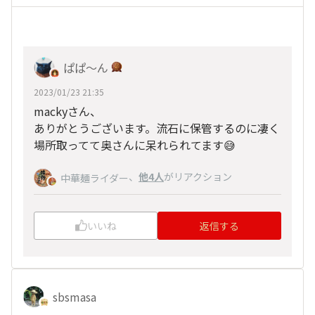
ぱぱ〜ん
2023/01/23 21:35
mackyさん、
ありがとうございます。流石に保管するのに凄く
場所取ってて奥さんに呆れられてます😅
、
他4人
がリアクション
中華麺ライダー
いいね
返信する
sbsmasa