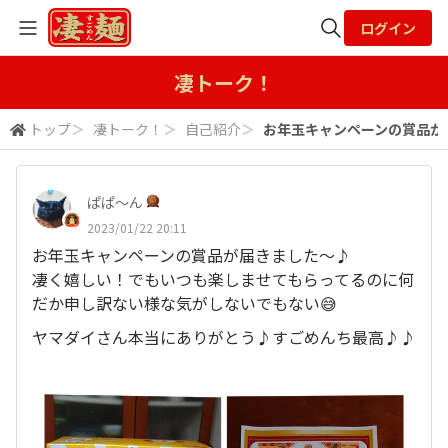
ログイン
全体検索
凄トーク！
トップ
＞
凄トーク！
＞
自己紹介
＞
お年玉キャンペーンの賞品が届き
検索
ぱぱ〜ん
2023/01/22 20:11
お年玉キャンペーンの賞品が届きました～♪
凄く嬉しい！でもいつも楽しませてもらってるのに何
だか申し訳ない様な気がしないでもない😅
ヤマダイさん本当にありがとう♪すごめんち最高♪♪