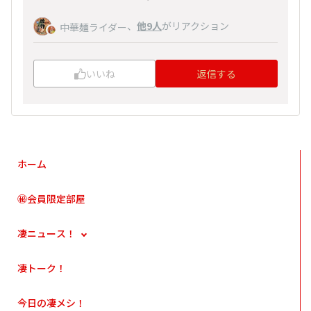
、
他9人
がリアクション
中華麺ライダー
いいね
返信する
ホーム
㊙会員限定部屋
凄ニュース！
凄トーク！
今日の凄メシ！