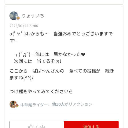
りょういち
2023/01/22 21:06
σ(ﾟ∀ﾟ )ｵﾚからも… 当選おめでとうございますで
す‼
┐⁠(⁠´⁠д⁠`⁠)⁠┌俺には 届かなかった💔
次回には 当てるぞぉ!
ここから ぱぱ〜んさんの 食べての投稿が 続き
ますね(^^)/
つけ麺もやってみてください🍜
、
他10人
がリアクション
中華麺ライダー
いいね
返信する