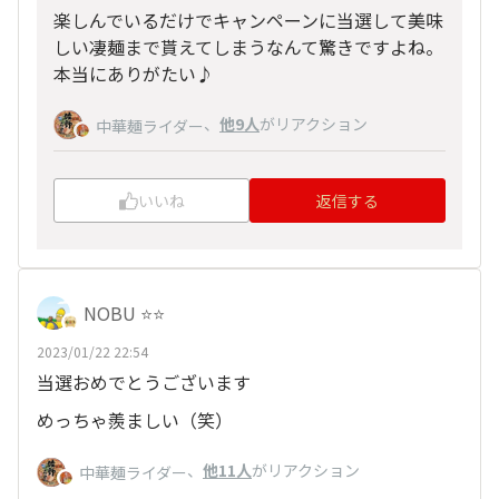
楽しんでいるだけでキャンペーンに当選して美味
しい凄麺まで貰えてしまうなんて驚きですよね。
本当にありがたい♪
、
他9人
がリアクション
中華麺ライダー
いいね
返信する
NOBU ⭐️⭐️
2023/01/22 22:54
当選おめでとうございます
めっちゃ羨ましい（笑）
、
他11人
がリアクション
中華麺ライダー