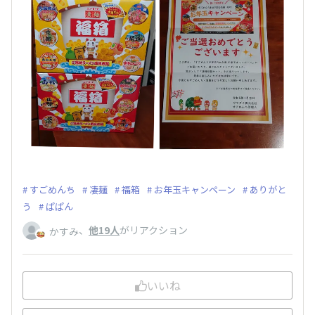
すごめんち
凄麺
福箱
お年玉キャンペーン
ありがと
う
ぱぱん
、
他19人
がリアクション
かすみ
いいね