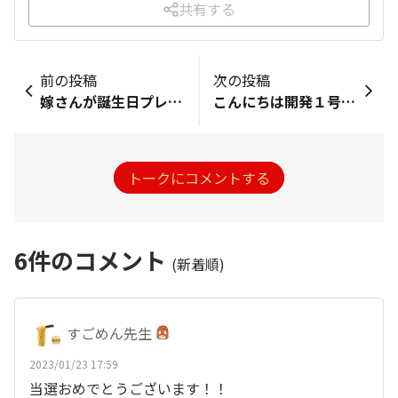
共有する
前の投稿
次の投稿
嫁さんが誕生日プレゼントに大津屋のピーナッツバター（100%千葉県産落花生を使用しているそうです）を頂いたのでピーナッツバターのパスタを作ってみました 鰹だしとピーナッツバターと醤油をピーナッツバターが乳化する様に少しずつお湯を入れて混ぜてソースを作りました 想像以上に美味しい出来でびっくりしました
こんにちは開発１号です。 茨城今日は寒いですね！ どんより月曜日ですが今週も頑張っていきましょう！ 金曜土曜に、凄麺がテレビに出ていましたね！ 私もドキドキしながら応援してました。 テレビで誉めてもらえるのはグッときますね！ いやぁほんとにうれしい結果に光栄です。 昨日、近所のお店に買い物に行ったのですが、 札幌と博多がキレイに無くなっていて驚きました！ テレビの力って凄いですね！
トークにコメントする
6
件のコメント
(新着順)
すごめん先生
2023/01/23 17:59
当選おめでとうございます！！