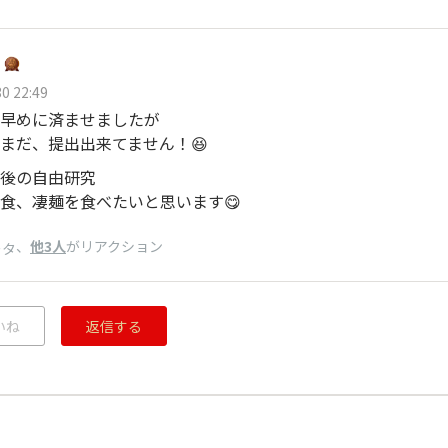
0 22:49
早めに済ませましたが
まだ、提出出来てません！😆
後の自由研究
食、凄麺を食べたいと思います😋
、
他3人
がリアクション
ータ
いね
返信する