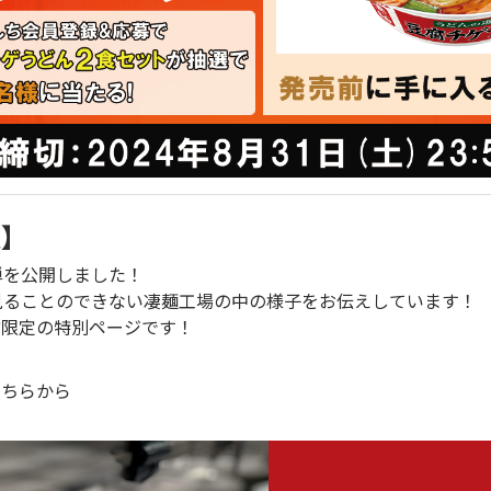
報】
弾を公開しました！
見ることのできない凄麺工場の中の様子をお伝えしています！
方限定の特別ページです！
！
こちらから