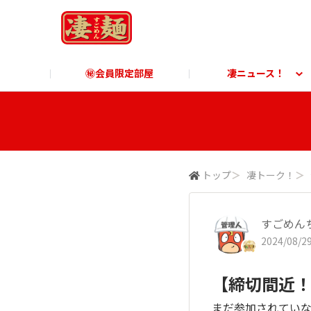
㊙会員限定部屋
凄ニュース！
凄ニュース！
ご利用ガイド
凄麺博物館
すごめんちに関する「よ
凄麺
商品に関する「よくあるご質問」
商品
トップ
＞
凄トーク！
＞
すごめん
2024/08/29
【締切間近
まだ参加されてい