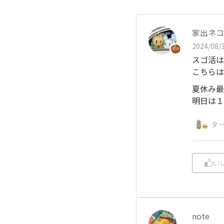
家出ネコ
2024/08/3
スゴ活は
こちらは
夏休み最
明日は１
タ
い
note