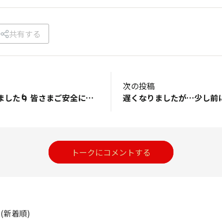
共有する
次の投稿
台風が近づいてきました🌀 皆さまご安全にお過ごし下さい。 ひどい災害が起こりません様に🙏
トークにコメントする
ト
(新着順)