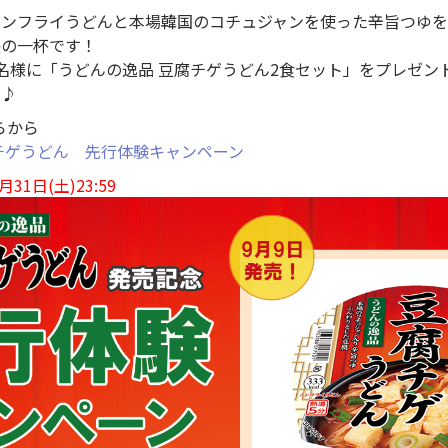
ノンフライうどんと本場韓国のコチュジャンを使った辛旨つゆ
長の一杯です！
名様に「うどんの逸品 豆腐チゲうどん2食セット」をプレゼン
い♪
らから
チゲうどん 先行体験キャンペーン
31日(土)23:59