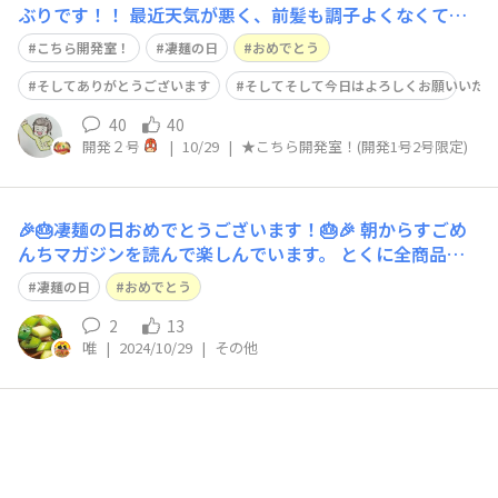
ぶりです！！ 最近天気が悪く、前髪も調子よくなくてテ
ンションが上がりきらない日が続いておりました・・・
こちら開発室！
凄麺の日
おめでとう
でも！10/29凄麺の日、記念すべき日に八千代町は晴れて
おります！2号の前髪も調子がいいです✨イベント日和で
そしてありがとうございます
そしてそして今日はよろしくお願いいた
本体（2号自身）も元気いっぱいで
40
40
開発２号
|
10/29
|
★こちら開発室！(開発1号2号限定)
🎉🎂凄麺の日おめでとうございます！🎂🎉 朝からすごめ
んちマガジンを読んで楽しんでいます。 とくに全商品ペ
ージをじっくり見てしまう👀 楽しい冊子をありがとうご
凄麺の日
おめでとう
ざいます💛 見ていると凄麺が食べたくなります・・・！
今日のお昼は絶対凄麺！！！
2
13
唯
|
2024/10/29
|
その他