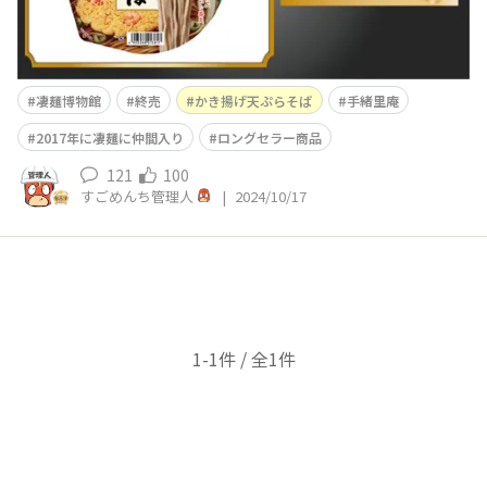
凄麺博物館
終売
かき揚げ天ぷらそば
手緒里庵
2017年に凄麺に仲間入り
ロングセラー商品
121
100
すごめんち管理人
|
2024/10/17
1-1件 / 全1件