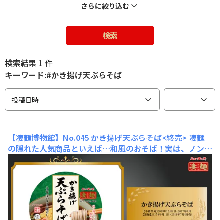
さらに絞り込む
検索
検索結果
1 件
キーワード:#かき揚げ天ぷらそば
投稿日時
【凄麺博物館】No.045 かき揚げ天ぷらそば<終売>
凄麺
の隠れた人気商品といえば…和風のおそば！実は、ノンフ
ライ麺のおそばは、とっても珍しいんです。そんな凄麺の
おそばは、こちらの商品から始まりました…！✨かき揚げ
天ぷらそば✨デビューは2003年！当初は、和風商品を展
開する「手緒里庵」というブランドでの発売でした。ノン
フライのおそばが登場…！とあって、