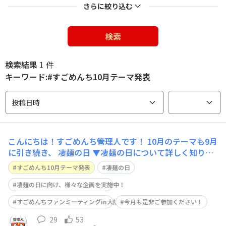
さらに絞り込む
検索
検索結果
1 件
キーワード:#すごめんち10月テーマ発表
投稿日時
こんにちは！すごめんち管理人です！ 10月のテーマも9月
に引き続き、 凄麺の日 ▼凄麺の日について詳しく知りた
い方はこちら 🔗なんで10月29日は凄麺の日なの？ 今月も
すごめんち10月テーマ発表
凄麺の日
凄麺の日に向けて楽しい企画が盛りだくさんです！ 是非
ご参加くださいね！ ▼開催中の凄麺の日企画一覧はこち
凄麺の日に向け、様々な企画を実施中！
らから
すごめんちファンミーティングin大阪申込開始！
今月も是非ご参加ください！
29
53