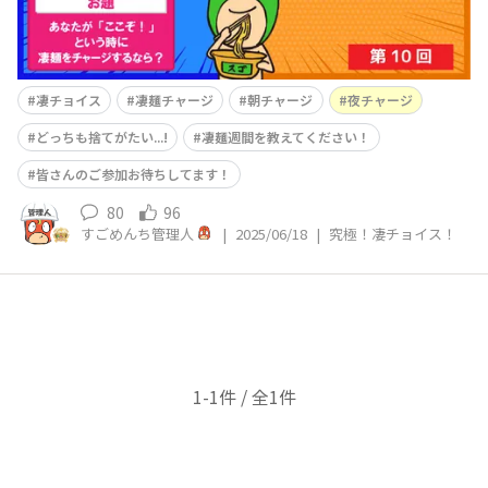
凄チョイス
凄麺チャージ
朝チャージ
夜チャージ
どっちも捨てがたい...!
凄麺週間を教えてください！
皆さんのご参加お待ちしてます！
80
96
すごめんち管理人
|
2025/06/18
|
究極！凄チョイス！
1-1件 / 全1件