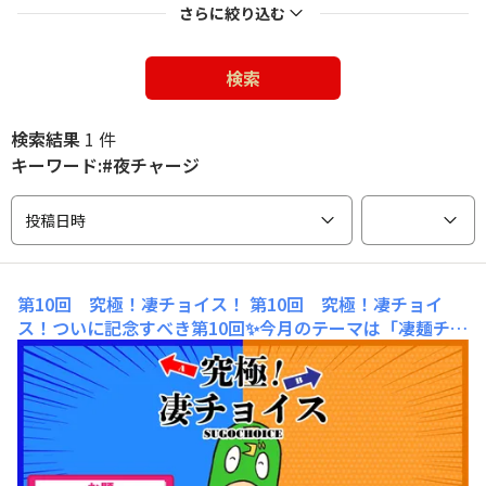
さらに絞り込む
検索
検索結果
1 件
キーワード:#夜チャージ
投稿日時
第10回 究極！凄チョイス！
第10回 究極！凄チョイ
ス！ついに記念すべき第10回✨今月のテーマは「凄麺チャ
ージ」！そこで今回は、毎日の活力に欠かせない、あなた
の"凄麺習慣"を教えてください！「究極！凄チョイス！」
は凄麺やグルメにまつわる"こんなの選べない！"という究
極すぎるお題に対して自分だったらどの選択をするのか、
みなさんに