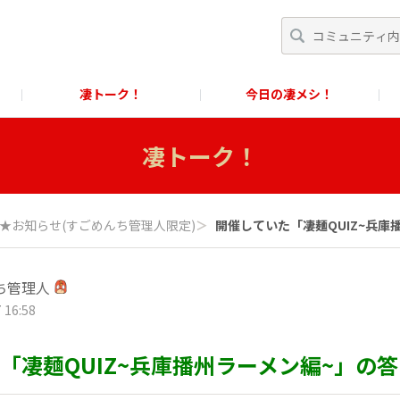
凄トーク！
今日の凄メシ！
くあるご質問」
スクール！
すごめんちに関するお問い合わせ窓口
凄トーク！
に関するお問い合わせ窓口
★お知らせ(すごめんち管理人限定)
＞
開催していた「凄麺QUIZ~兵庫播州
ち管理人
 16:58
「凄麺QUIZ~兵庫播州ラーメン編~」の