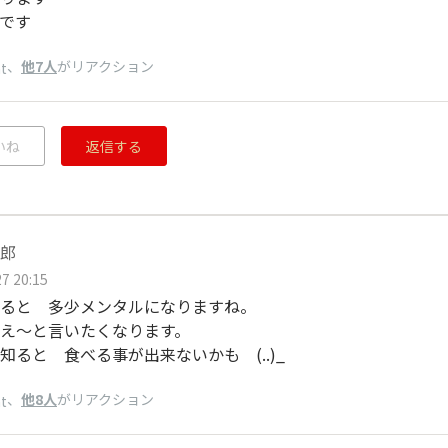
です
、
他7人
がリアクション
t
いね
返信する
郎
7 20:15
ると 多少メンタルになりますね。
 え～と言いたくなります。
事知ると 食べる事が出来ないかも
(.
.)_
、
他8人
がリアクション
t