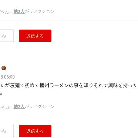
、
他2人
がリアクション
ぱ〜ん
いね
返信する
8 06:00
たが凄麺で初めて播州ラーメンの事を知りそれで興味を持った
。
、
他2人
がリアクション
出ネコ
いね
返信する