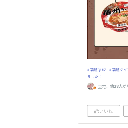
凄麺QUIZ
凄麺クイ
ました！
、
他28人
が
豆花
いいね