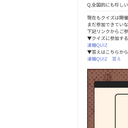
Q.全国的にも珍し
現在もクイズは開
まだ参加できてい
下記リンクからご
▼クイズに参加す
凄麺QUIZ
▼答えはこちらか
凄麺QUIZ 答え