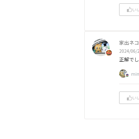
い
家出ネコ
2024/06/2
正解でし
min
い