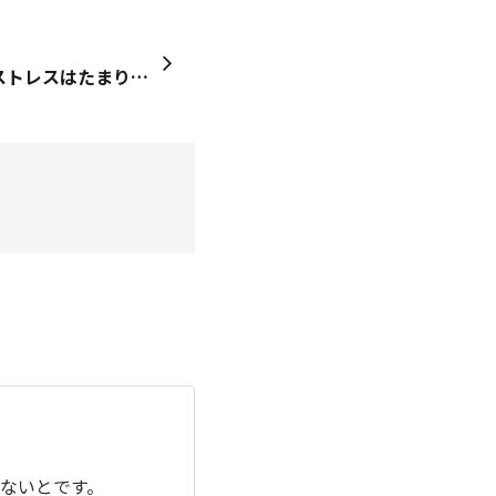
この歳になっても、仕事でストレスはたまります。 ても、凄麺を食べたら妙に落ちつきます。😏美味しいものを食べるからかな、それと最近、「あ～あ～わかってくれとは言わないが、そんなに俺が悪いのか～」のフレーズが、 しょっちゅう飛び込んできます。まだ、若いつもり😏なんでやねん。💦
ないとです。