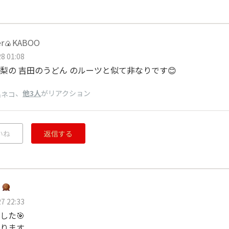
er🍙KABOO
8 01:08
梨の 吉田のうどん のルーツと似て非なりです😊
、
他3人
がリアクション
出ネコ
いね
返信する
7 22:33
した🎯
ります