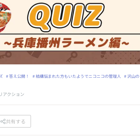
ズ
答え公開！
結構悩まれた方もいたようでニコニコの管理人
沢山の
リアクション
共有する