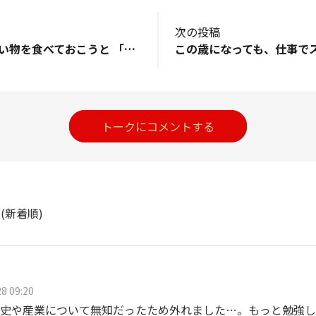
次の投稿
真夏になる前に 辛い物を食べておこうと 「酸辣湯麺」をいただきました。 美味しい……んだけど……スープを飲むと 喉に辛さがぶつかり 咳き込んで……😖💧
トークにコメントする
ト
(新着順)
8 09:20
史や産業について無知だったため外れました…。もっと勉強し