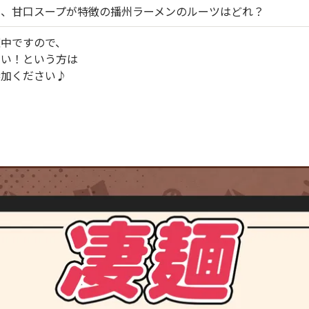
い、甘口スープが特徴の播州ラーメンのルーツはどれ？
催中ですので、
ない！という方は
参加ください♪
る
ら