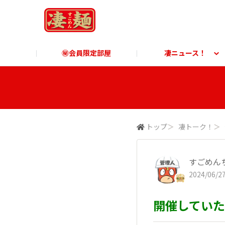
㊙会員限定部屋
凄ニュース！
凄ニュース！
ご利用ガイド
凄麺博物館
すごめんちに関する「よ
凄麺
商品に関する「よくあるご質問」
商品
トップ
＞
凄トーク！
＞
すごめん
2024/06/27
開催していた