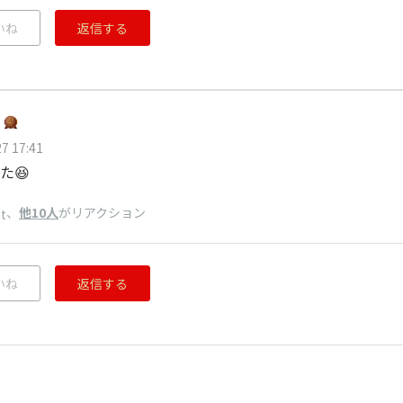
いね
返信する
7 17:41
た😆
、
他10人
がリアクション
t
いね
返信する