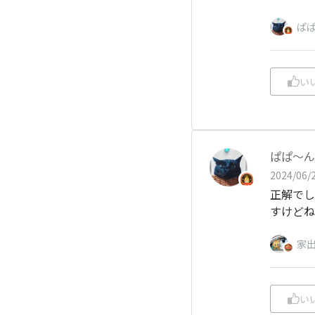
ぱ
い
ぱぱ〜ん
2024/06/2
正解でし
すけどね
家
い