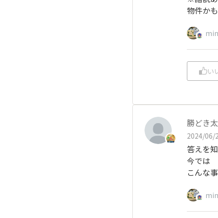
物件かも
min
い
勝どき太
2024/06/2
答えを知
今では
こんな
min