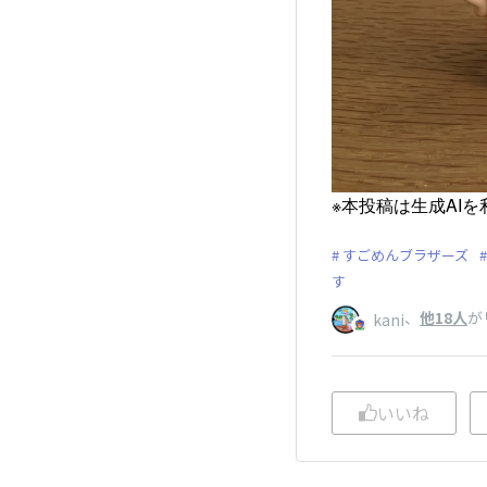
※本投稿は生成AI
すごめんブラザーズ
す
、
他18人
が
kani
いいね