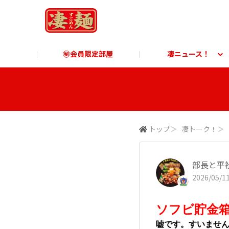
㊙会員限定部屋
凄ニュース！
凄ニュース！
ご利用ガイド
凄麺博物館
すごめんちに関する「よ
凄麺
商品に関する「よくあるご質問」
商品
トップ
＞
凄トーク！
＞
部長と平
2026/05/11
ソフビ貯金
嘘です。すいません