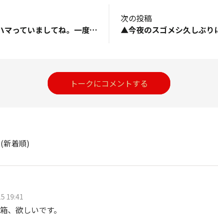
次の投稿
▼最近そうめんにハマっていましてね。一度某スーパーブランドのを食べたらこれが不味くて😅 1束残っていたんですが今朝の燃えるゴミで捨てました。先日買い物でロ◯アさんに行ったのですがお目当ての揖◯乃糸黒ラベル★がなくてですね、色々見たのですが別なメーカーの黒ラベル（帯）があったので買ってみました。これは８束もあって¥250円くらい。それでいてツルツルと美味い。今日は仕事に行く前のスーパーで揖◯乃糸黒ラベル★があったのですが６束で¥650円くらいだったかな。スーパーでは撮影禁止らしいので撮っていませんけど。ん〜やはりお高い。ふと見るとまた別メーカーの黒ラベルが😄 こちらは６束で¥238円。実は昨日も買っていて味は確認済み。リピートしました。長崎は島原産らしいです。暑い日は冷たいそうめんに限りますね。ではまた🐾
トークにコメントする
ト
(新着順)
5 19:41
箱、欲しいです。