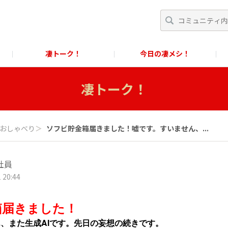
凄トーク！
今日の凄メシ！
くあるご質問」
スクール！
すごめんちに関するお問い合わせ窓口
凄トーク！
に関するお問い合わせ窓口
おしゃべり
＞
ソフビ貯金箱届きました！嘘です。すいません、...
社員
 20:44
箱届きました！
、また生成AIです。先日の妄想の続きです。