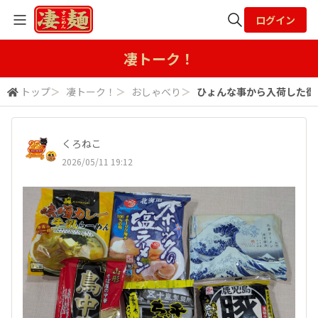
ログイン
全体検索
凄トーク！
トップ
＞
凄トーク！
＞
おしゃべり
＞
ひょんな事から入荷した御当
検索
くろねこ
2026/05/11 19:12