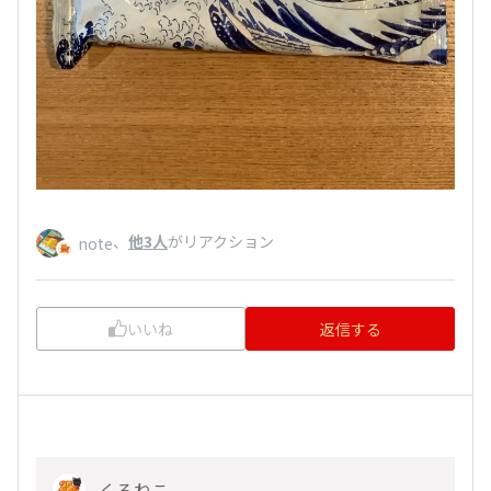
、
他3人
がリアクション
note
いいね
返信する
くろねこ