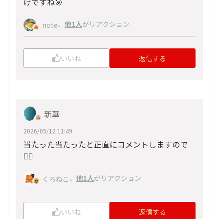
けですね🎯
、
他1人
がリアクション
note
いいね
返信する
新華
2026/05/12 11:49
当たった当たったと正直にコメントしますので
🙇‍♂️
、
他1人
がリアクション
くろねこ
いいね
返信する