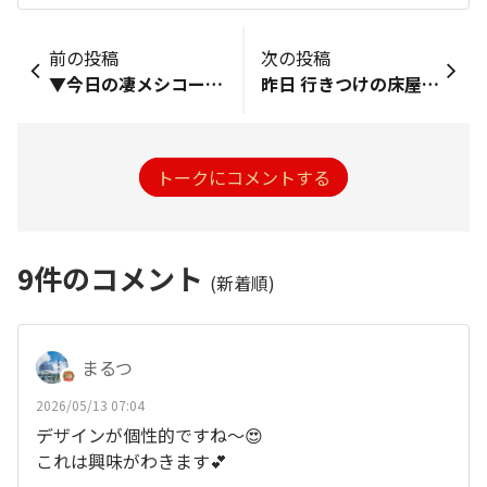
前の投稿
次の投稿
▼今日の凄メシコーヒーゼリーにハマっててねぇ。最近のは最初から切って（砕いて）あります。
昨日 行きつけの床屋に 髪を切りに行ったんですが 前々から自分の母親もそろそろ髪を切りたいと 言っていたのを思い出し‥昨日は 母の日という事で 直接的に何かするのは 毎年 若干の照れがあるので‥「俺 今日 床屋に行くけど かぁちゃんも行く？」みたいな感じで聞いたら 行くって言ったので 間接的な母の日のプレゼントとして 母も連れて床屋に行きました💈 自分がカットしてもらっている時に フと待ち合いスペースの方を見た時に母が読んでいた本に驚いたのと同時にちょっと面白かったので投稿しました😅婆さんの鬼滅はキツめです‥笑
トークにコメントする
9
件のコメント
(新着順)
まるつ
2026/05/13 07:04
デザインが個性的ですね〜😍
これは興味がわきます💕