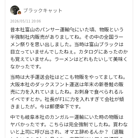
ブラックキャット
2026/05/11 20:06
昔本社富山のパンサー運輸🐆にいた頃、物販という
半強制社内販売がありましてね。その中の全国ラー
メン祭りを思い出しました。当時は富山ブラックは
目立っていませんでしたねぇ。カタログにあったのか
も覚えていません。ラーメンはどれもたいして美味く
なかったです。
当時は大手運送会社はどこも物販をやってましてね。
大阪本社のダックスフント運送は年末の新巻鮭の販
売に力を入れていましたね。お刺身で食べられるル
イベですとか。社長がF1に力を入れすぎて会社が傾
きましたが。今は郵便傘下です。
中でも岐阜本社のカンガルー運輸にいた時の物販は
ヤバかったです。こちらは完全強制でしたね。買わな
いと上司に呼び出され、オマエ辞めるんか？（退職