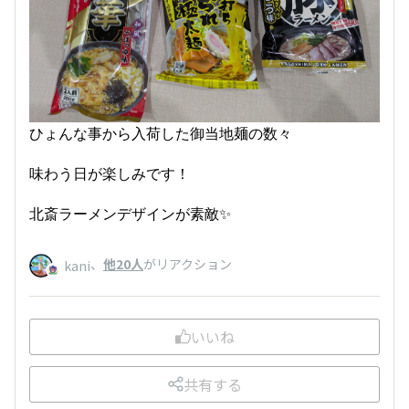
ひょんな事から入荷した御当地麺の数々
味わう日が楽しみです！
北斎ラーメンデザインが素敵✨️
、
他20人
がリアクション
kani
いいね
共有する