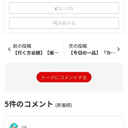
いいね
共有する
前の投稿
次の投稿
【行く方必読】【坂内食堂本店】【謎の丼】 たまたま昔から本店訪れているおじさんの話を聞き耳立てて知ったのですが、坂内食堂本店には先代店主以前から「ある場所に謎の丼が置いてある」と言うのです。 私、探しました。ただ並んでいるのは暇なので。 そしたら…見つけたのです。確かに謎の丼！ ネットで検索してもヒットしませんでした。 なので、すごめんちの方だけに教えます。 行く事があったら探してみてください。 それではこちらです。
【今日の一品】 「カルディ 牡蠣だし 塩やきそば」（9月初旬新発売） 太平食品工業製（サンヨー食品系列） 牡蠣だしの塩焼そばというのが珍しい 海鮮風味のなかに牡蠣の風味がほんのり 細めの麺、歯ごたえあっていい食感ですが、 麺量が汁なし商品で55gはあまりに少ないですね～😅
トークにコメントする
5
件のコメント
(新着順)
39