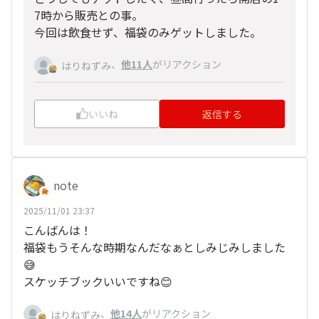
7時から販売との事。
今回は飲食せず、福袋のみゲットしました。
、
他11人
がリアクション
はりねずみ
いいね
返信する
note
2025/11/01 23:37
こんばんは！
福袋もうそんな時期なんだなぁとしみじみしました
😅
スケッチブックいいですね😊
、
他14人
がリアクション
はりねずみ