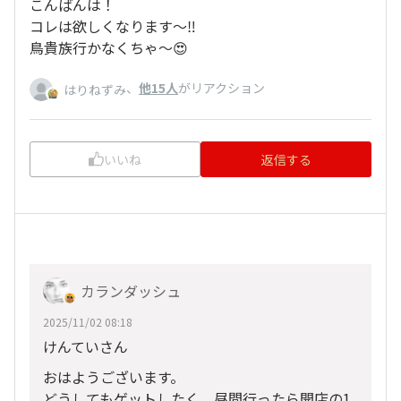
こんばんは！
コレは欲しくなります〜‼️
鳥貴族行かなくちゃ〜😍
、
他15人
がリアクション
はりねずみ
いいね
返信する
カランダッシュ
2025/11/02 08:18
けんていさん
おはようございます。
どうしてもゲットしたく、昼間行ったら開店の1