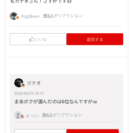
るガチオさん！さすがです👍
、
他8人
がリアクション
YogiBear
いいね
返信する
ガチオ
2026/06/03 16:37
まあボクが選んだのは6位なんですがｗ
、
他6人
がリアクション
よっし