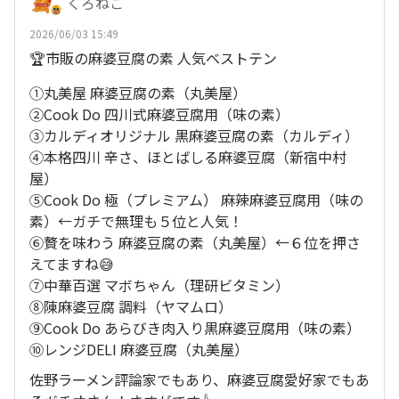
くろねこ
2026/06/03 15:49
🏆市販の麻婆豆腐の素 人気ベストテン
①丸美屋 麻婆豆腐の素（丸美屋）
②Cook Do 四川式麻婆豆腐用（味の素）
③カルディオリジナル 黒麻婆豆腐の素（カルディ）
④本格四川 辛さ、ほとばしる麻婆豆腐（新宿中村
屋）
⑤Cook Do 極（プレミアム） 麻辣麻婆豆腐用（味の
素）←ガチで無理も５位と人気！
⑥贅を味わう 麻婆豆腐の素（丸美屋）←６位を押さ
えてますね😅
⑦中華百選 マボちゃん（理研ビタミン）
⑧陳麻婆豆腐 調料（ヤマムロ）
⑨Cook Do あらびき肉入り黒麻婆豆腐用（味の素）
⑩レンジDELI 麻婆豆腐（丸美屋）
佐野ラーメン評論家でもあり、麻婆豆腐愛好家でもあ