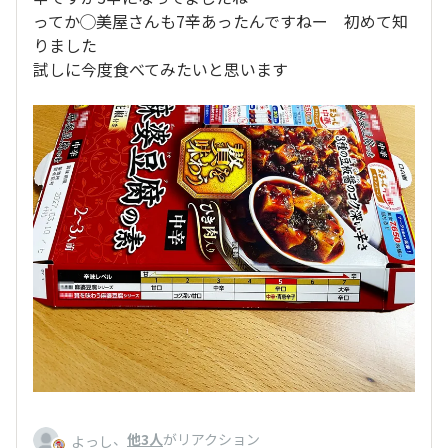
ってか◯美屋さんも7辛あったんですねー 初めて知
りました
試しに今度食べてみたいと思います
、
他3人
がリアクション
よっし