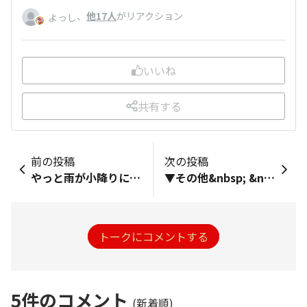
、
他17人
がリアクション
よっし
いいね
共有する
前の投稿
次の投稿
やっと雨が小降りになった我が家は建物な古いから台風で数カ所雨漏りして大変だった…
▼その他&nbsp; &nbsp; 台風過ぎたっぽいですが、職場の近くの木が倒れてました。雨より風がすごかったです。今日は、休み取ってもっちゅりんに並ぶべきだった🤤
トークにコメントする
5
件のコメント
(新着順)