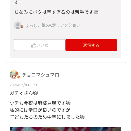
す！
ちなみにボクは辛すぎるのは苦手です😅
、
他5人
がリアクション
よっし
いいね
返信する
チョコマシュマロ
2026/06/03 17:31
ガチオさん😺
ウチも今夜は麻婆豆腐です😸
私的には辛口が良いのですが
子どもたちのため中辛にしました😸