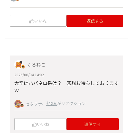
いいね
返信する
くろねこ
2026/06/04 14:02
大辛はハバネロ系🤔？ 感想お待ちしております
ｗ
、
他2人
がリアクション
セタフナ
いいね
返信する