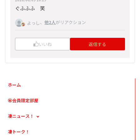
ぐふふふ 笑
、
他2人
がリアクション
よっし
いいね
返信する
ホーム
㊙会員限定部屋
凄ニュース！
凄トーク！