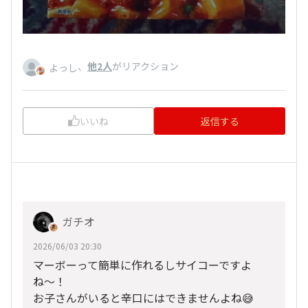
、
他2人
がリアクション
よっし
いいね
返信する
ガチオ
2026/06/03 20:30
マーボーって簡単に作れるしサイコーですよ
ね〜！
お子さんがいると辛口にはできませんよね😅