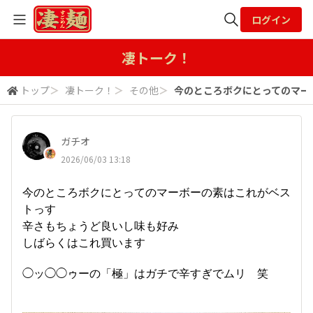
ログイン
全体検索
凄トーク！
トップ
＞
凄トーク！
＞
その他
＞
今のところボクにとってのマーボ
検索
ガチオ
2026/06/03 13:18
今のところボクにとってのマーボーの素はこれがベス
トっす
辛さもちょうど良いし味も好み
しばらくはこれ買います
◯ッ◯◯ゥーの「極」はガチで辛すぎでムリ 笑