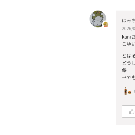
はみ
2026/0
ka
こゆ
とは
どう
😅
→で