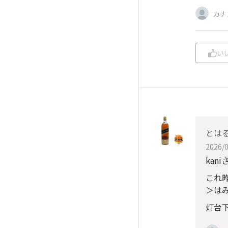
カナ
い
とは
2026/0
kani
これ
＞は
灯台下