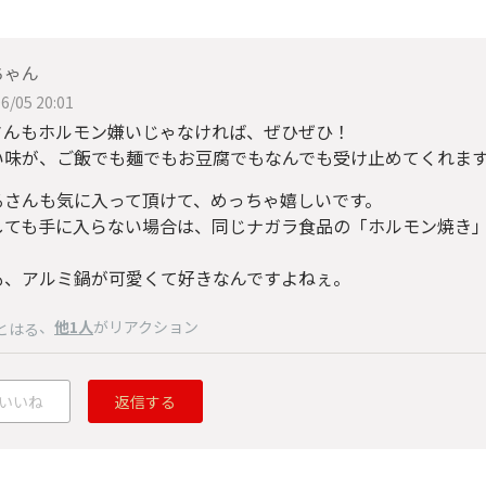
ちゃん
6/05 20:01
niさんもホルモン嫌いじゃなければ、ぜひぜひ！
い味が、ご飯でも麺でもお豆腐でもなんでも受け止めてくれます
るさんも気に入って頂けて、めっちゃ嬉しいです。
しても手に入らない場合は、同じナガラ食品の「ホルモン焼き
も、アルミ鍋が可愛くて好きなんですよねぇ。
、
他1人
がリアクション
とはる
いいね
返信する