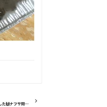
今月のスゴ活の凄麺買いました🙌ナフサ問題でパッケージが白黒に⁉️→嘘です🤭やっぱり色は大事ですね😁プレミアム商品券で買う事が出来ました🥰