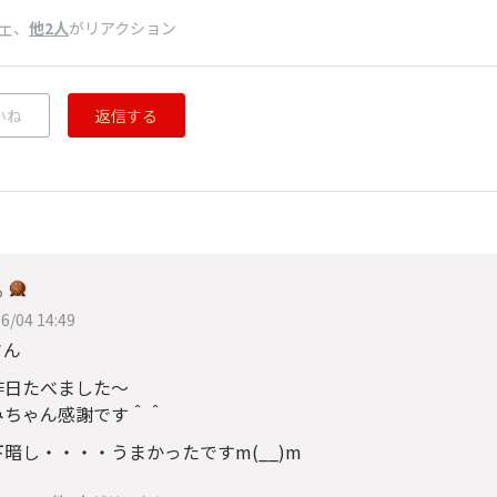
、
他2人
がリアクション
エ
いね
返信する
る
6/04 14:49
さん
昨日たべました～
みちゃん感謝です＾＾
暗し・・・・うまかったですm(__)m