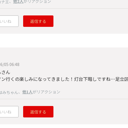
、
他2人
がリアクション
カナエ
いいね
返信する
6/05 06:48
るさん
ソン行くの楽しみになってきました！灯台下暗しですね…足立
、
他1人
がリアクション
はみちゃん
いいね
返信する