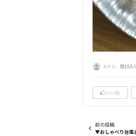
、
他19人
カナエ
いいね
前の投稿