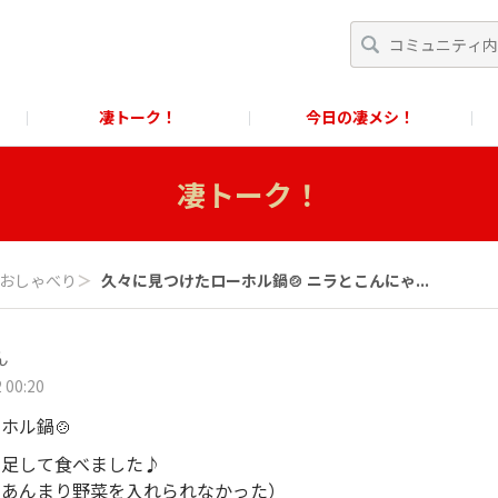
凄トーク！
今日の凄メシ！
くあるご質問」
スクール！
すごめんちに関するお問い合わせ窓口
凄トーク！
に関するお問い合わせ窓口
おしゃべり
＞
久々に見つけたローホル鍋🍲 ニラとこんにゃ...
ん
 00:20
ホル鍋🍲
を足して食べました♪
であんまり野菜を入れられなかった）