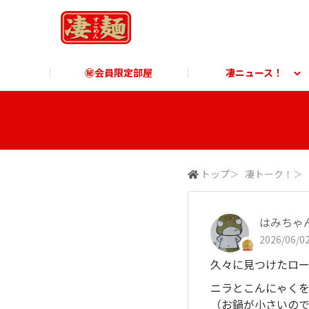
㊙会員限定部屋
凄ニュース！
凄ニュース！
ご利用ガイド
凄麺博物館
すごめんちに関する「よ
凄麺
商品に関する「よくあるご質問」
商品
トップ
＞
凄トーク！
＞
はみちゃ
2026/06/02
久々に見つけたロー
ニラとこんにゃく
（お鍋が小さいの