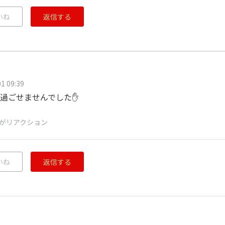
いね
返信する
1 09:39
過ごせませんでした✋
がリアクション
いね
返信する