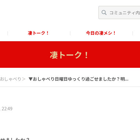
凄トーク！
今日の凄メシ！
くあるご質問」
スクール！
すごめんちに関するお問い合わせ窓口
凄トーク！
に関するお問い合わせ窓口
おしゃべり
＞
▼おしゃべり日曜日ゆっくり過ごせましたか？明...
 22:49
ごせましたか？