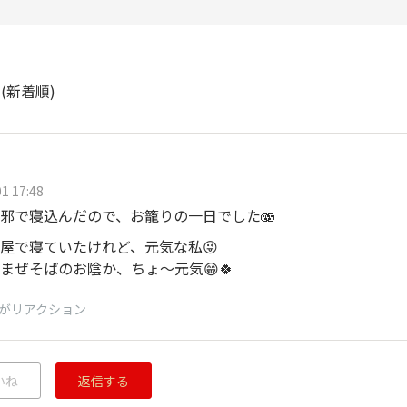
ト
(新着順)
1 17:48
邪で寝込んだので、お籠りの一日でした🫨
屋で寝ていたけれど、元気な私😜
まぜそばのお陰か、ちょ～元気😁🍀
がリアクション
いね
返信する