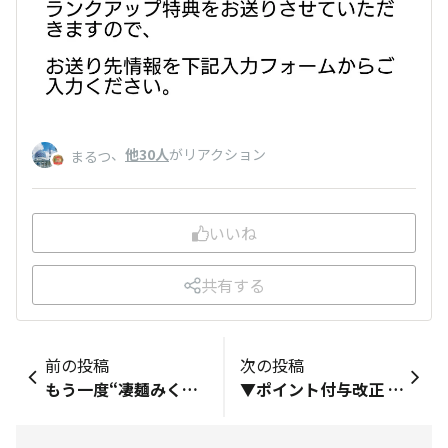
、
他30人
がリアクション
まるつ
いいね
共有する
前の投稿
次の投稿
もう一度“凄麺みくじ”を引いてみたら… なんと！ 凄大吉！ びっくりです 願い事が「きっと叶う」らしいので 期待していようと思います😊
▼ポイント付与改正 これからはポイント貯めにくくなりそうですね。ほぼいいねでランクアップする人が増えたからですかね。だったら投稿の方を手厚くしていただけると嬉しいんですがね。現状は画像付きでもナシでも5ポイントですよね。画像付きだったらポイントを多少増やしてみるとか。投稿しても各コンテンツに付きポイントが付与されるのは1回限りでしょ。これからランクアップを目指す方は大変ですね。