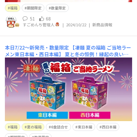
福箱
期間限定
数量限定
51
68
すごめんち管理人
|
2024/10/22
|
新商品情報
本日7/22～新発売・数量限定 【凄麺 夏の福箱 ご当地ラー
メン東日本編・西日本編】
夏と冬の恒例！縁起の良い福
袋をイメージした6食詰合せセット🗾｢東日本編｣｢西日本
編｣の2タイプです。おまけでもれなく非売品「こだわりの
味変セット～６種の小袋入り～」付き♪①香ばし鶏油②紅
生姜③おろしにんにく④ゆず胡椒パウダー⑤ニンニク辛ダ
レ⑥特製スパイス（レモンペッパー）を、好きな凄麺にト
ッピングし
福箱
夏の福箱
6食詰合せ
東日本編
西日本編