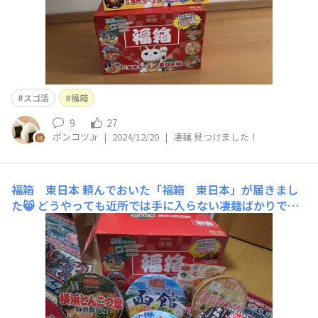
スゴ活
福箱
9
27
ポンコツJr
|
2024/12/20
|
凄麺 見つけました！
福箱 東日本
頼んでおいた「福箱 東日本」が届きまし
た😸 どうやっても近所では手に入らない凄麺ばかりで
す。トッピングとして、本枯節パウダー＆タマネギ＆肉そ
ぼろが入ってました😸 私のイチオシは、信州味噌です😸
とても楽しみです😸