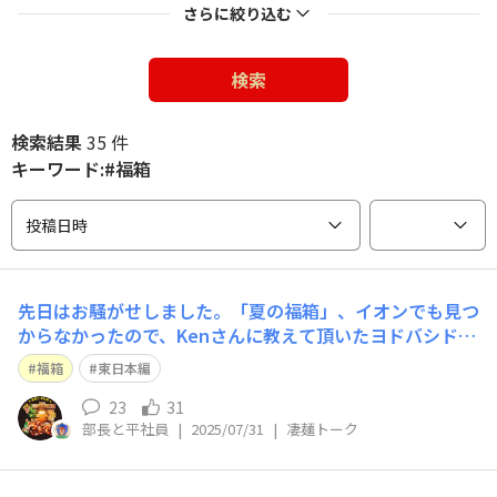
さらに絞り込む
検索
検索結果
35 件
キーワード:#福箱
投稿日時
先日はお騒がせしました。「夏の福箱」、イオンでも見つ
からなかったので、Kenさんに教えて頂いたヨドバシドッ
トコムで注文し、本日無事に届きました。東日本編にしま
福箱
東日本編
した。これから少しずつ食していきたいと思います。 あ
と、シールは入っていましたが、宝くじはまだ隅々まで確
23
31
部長と平社員
|
2025/07/31
|
凄麺トーク
認していないので見つけられていないだけ