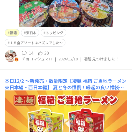
福箱
東日本
トッピング
１８食アソートはハズレでした～
14
30
チョコマシュマロ
|
2024/12/10
|
凄麺 見つけました！
本日12/2 ～新発売・数量限定【凄麺 福箱 ご当地ラーメン
東日本編・西日本編】
夏と冬の恒例！縁起の良い福袋を
イメージした、「凄麺」の6食詰合せセット🎁｢東日本編｣
｢西日本編｣の2タイプです。おまけでもれなく非売品「こ
だわりの追い具材」付き♪好きな凄麺にトッピングして楽
しんでください！東日本編の追い具材西日本編の追い具材
大きめカットのタマネギ香ばしフライドガーリックジュー
シー肉