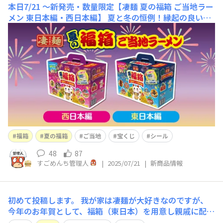
本日7/21 ～新発売・数量限定【凄麺 夏の福箱 ご当地ラー
メン 東日本編・西日本編】
夏と冬の恒例！縁起の良い福
袋をイメージした、「凄麺」の6食詰合せセット🎁｢東日
本編｣｢西日本編｣の2タイプです。おまけでもれなく非売品
｢凄麺立体シール｣付き♪さらに、当たり箱には｢サマージ
ャンボ宝くじ（10枚１組3,000円分）」が🎯◆夏の福箱 詳
細&ご購入◇※数に限りがあります東日本編ht
福箱
夏の福箱
ご当地
宝くじ
シール
48
87
すごめんち管理人
|
2025/07/21
|
新商品情報
初めて投稿します。 我が家は凄麺が大好きなのですが、
今年のお年賀として、福箱（東日本）を用意し親戚に配り
ました。 スーパーの福袋売り場で福箱を見つけて買った