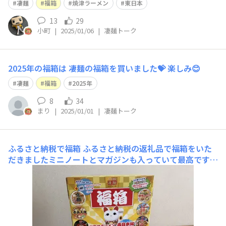
凄麺
福箱
焼津ラーメン
東日本
のですが、カートに5箱程、詰めるだけ積んでレジに並ん
でいたところ、隣にのレジで並んでいた婦人に「それ美味
13
29
小町
|
2025/01/06
|
凄麺トーク
しいんですか⁇」と声をかけられました。
2025年の福箱は 凄麺の福箱を買いました💝 楽しみ😊
凄麺
福箱
2025年
8
34
まり
|
2025/01/01
|
凄麺トーク
ふるさと納税で福箱
ふるさと納税の返礼品で福箱をいた
だきましたミニノートとマガジンも入っていて最高ですマ
ガジンは前にいただいたので、見る用と保存用でスゴ活が
はかどります追い具材で色々楽しめそうですなお、大当た
りハガキは見当たりませんでした