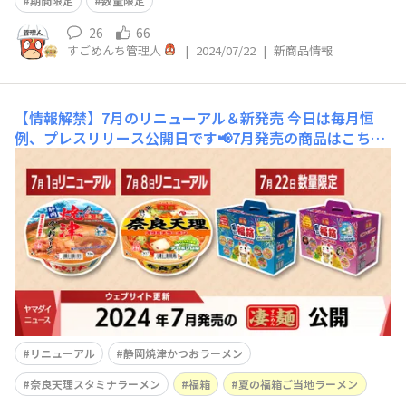
期間限定
数量限定
26
66
すごめんち管理人
|
2024/07/22
|
新商品情報
【情報解禁】7月のリニューアル＆新発売
今日は毎月恒
例、プレスリリース公開日です📢7月発売の商品はこちら
🆕①7/1～リニューアル スープのかつお感がアップして
さらに美味しく！ 静岡焼津かつおラーメン https://
ec.newtouch.co.jp/products/detail/514 ②7/8～リニュ
ーアル おいしさその
リニューアル
静岡焼津かつおラーメン
奈良天理スタミナラーメン
福箱
夏の福箱ご当地ラーメン