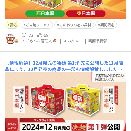
福箱
ご当地ラーメン
こだわりの追い具材
期間限定
23
69
すごめんち管理人
|
2024/12/02
|
新商品情報
【情報解禁】12月発売の凄麺 第1弾
先に公開した11月商
品に加え、12月発売の商品の一部も情報解禁しました🆕
年末年始のおめでたい時期にぴったりの詰合せ12/2～数
量限定発売凄麺 福箱 ご当地ラーメン東日本編https://ec.
newtouch.co.jp/products/detail/532西日本編https://e
c.newto