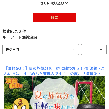
さらに絞り込む
検索
検索結果
2 件
キーワード:#新潟編
投稿日時
【凄麺GO！】夏の旅気分を手軽に味わおう！<新潟編>
こ
んにちは、すごめんち管理人です！この夏、「凄麺G
O！」のテーマに合わせて、凄麺をピックアップしてご紹
介！🍜✈️旅気分を味わえる凄麺の魅力と、地元の方に聞い
たとっておきの観光情報を隔週でお届け中です！第1回目
では、「凄麺 尾道中華そば」について、尾道の観光情報
と共にお届けしました！【凄麺GO！】夏の