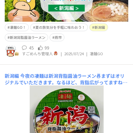
凄麺GO！
夏の旅気分を手軽に味わおう！
新潟編
新潟背脂醤油ラーメン
燕市
45
99
すごめんち管理人
|
2025/07/24
|
凄麺GO
新潟編
今夜の凄麺は新潟背脂醤油ラーメン🍜まずはオリ
ジナルでいただきます。なるほど、背脂広がってますね😸
もっちもちの太麺です。フタのお話によると昔は細麺だっ
たとか。醤油のスープも好みの味ですね😄では作りたて
の赤いのを･･･どんだけ辛党なんや〜ってツッコまれそう
ですが😅やっぱ白髪にした方がカッコいいです😄頭は