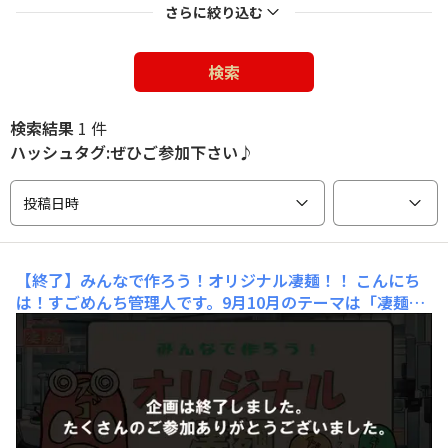
さらに絞り込む
検索
検索結果
1 件
ハッシュタグ:ぜひご参加下さい♪
投稿日時
【終了】みんなで作ろう！オリジナル凄麺！！
こんにち
は！すごめんち管理人です。9月10月のテーマは「凄麺の
日」！凄麺にちなんだ様々な企画をご用意しています！ま
ずはこちら！！「みんなで作ろう！オリジナル凄麺」すご
めんち ランク５特典の”オリジナル凄麺”をすごめんちメ
ンバーみんなで作っちゃいましょう！７回のアンケートを
行いながら、スープ・麺・具材