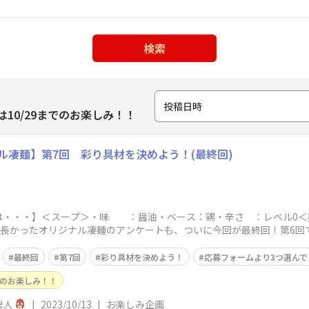
検索
投稿日時
10/29までのお楽しみ！！
ル凄麺】第7回 彩り具材を決めよう！(最終回)
”は・・・】＜スープ＞・味 ：醤油・ベース：鶏・辛さ ：レベル0＜
)長かったオリジナル凄麺のアンケートも、ついに今回が最終回！第6回
つ下記専
最終回
第7回
彩り具材を決めよう！
応募フォームより3つ選んで
でのお楽しみ！！
理人
|
2023/10/13
|
お楽しみ企画