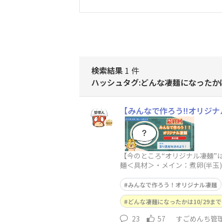
検索結果
1 件
ハッシュタグ:どんな凄麺になったかは
【みんなで作ろう!!オリジナ
【今のところ“オリジナル凄麺
麺＜具材＞・メイン：煮卵(半玉
麺をより輝かせる彩り具材を３
みんなで作ろう！オリジナル凄麺
どんな凄麺になったかは10/29ま
23
57
すごめんち管