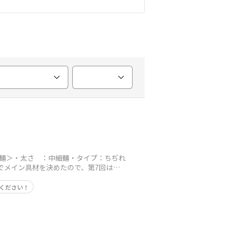
麺＞・太さ ：中細麺・タイプ：ちぢれ
でメイン具材を決めたので、第7回は凄
ください！