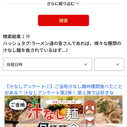
さらに絞り込む
検索
検索結果
1 件
ハッシュタグ:ラーメン通の皆さんであれば、様々な種類の
汁なし麺を食されているはず....!
投稿日時
【汁なしアンケート②】ご当地汁なし麺何種類食べたこと
がある？
汁なしアンケート第2弾！ 第１弾では好きな汁
なし麺について教えていただきました。第２弾ではご当地
汁なし麺を何種類食べたことがあるか聞いちゃいます！
(※食べた形式はカップ麺・冷凍食品・店舗等なんでもO
K)ラーメン通の皆さんであれば、様々な種類の汁なし麺
を食されているはず....!※前回のアン