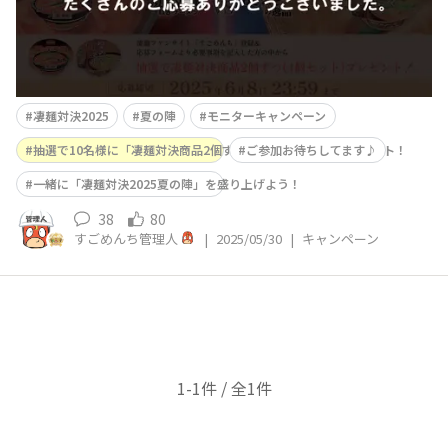
凄麺対決2025
夏の陣
モニターキャンペーン
抽選で10名様に「凄麺対決商品2個ずつ(4個セット)」をプレゼント！
ご参加お待ちしてます♪
一緒に「凄麺対決2025夏の陣」を盛り上げよう！
38
80
すごめんち管理人
|
2025/05/30
|
キャンペーン
1-1件 / 全1件