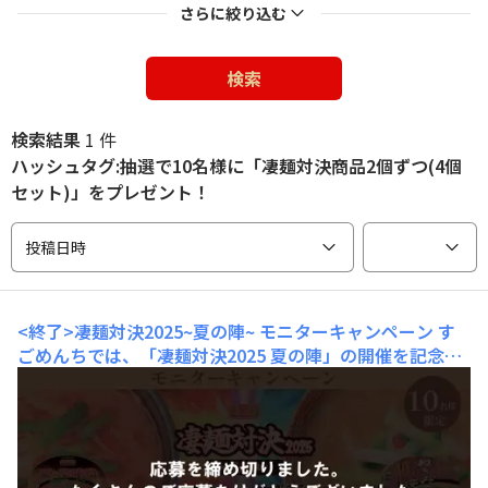
さらに絞り込む
検索
検索結果
1 件
ハッシュタグ:抽選で10名様に「凄麺対決商品2個ずつ(4個
セット)」をプレゼント！
投稿日時
<終了>凄麺対決2025~夏の陣~ モニターキャンペーン
す
ごめんちでは、「凄麺対決2025 夏の陣」の開催を記念し
て、モニターキャンペーンを実施します！＜凄麺対決202
5 夏の陣＞ 「凄麺 夏の辛味噌󠄀ねぎラーメン」の発売を記
念し、凄麺の絶対的定番「凄麺 ねぎみその逸品」と対決
する「凄麺 対決2025 夏の陣」を実施します。特設サイト
より、どな