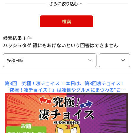
さらに絞り込む
検索
検索結果
1 件
ハッシュタグ:誰にもあげないという回答はできません
投稿日時
第3回 究極！凄チョイス！
本日は、第3回凄チョイス！
「究極！凄チョイス！」は凄麺やグルメにまつわる"こん
なの選べない！"という究極すぎるお題に対して自分だっ
たらどの選択をするのか、みなさんに投票していただく企
画です。今回のお題はこちら！ブラザーズ全員に渡せるの
が1番いいですが、何らかの理由で1人にしか渡せないよ
うです。下記投