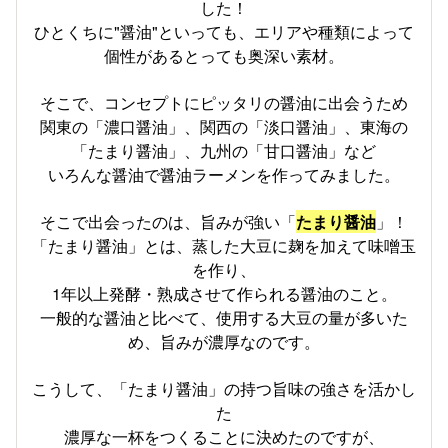
した！
ひとくちに"醤油"といっても、エリアや種類によって
個性があるとっても奥深い素材。
そこで、コンセプトにピッタリの醤油に出会うため
関東の「濃口醤油」、関西の「淡口醤油」、東海の
「たまり醤油」、九州の「甘口醤油」など
いろんな醤油で醤油ラーメンを作ってみました。
そこで出会ったのは、旨みが強い「
たまり醤油
」！
「たまり醤油」とは、蒸した大豆に麹を加えて味噌玉
を作り、
1年以上発酵・熟成させて作られる醤油のこと。
一般的な醤油と比べて、使用する大豆の量が多いた
め、旨みが濃厚なのです。
こうして、「たまり醤油」の持つ旨味の強さを活かし
た
濃厚な一杯をつくることに決めたのですが、