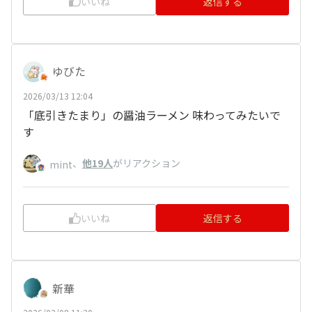
いいね
返信する
ゆびた
2026/03/13 12:04
「底引きたまり」の醤油ラーメン 味わってみたいで
す
、
他19人
がリアクション
mint
いいね
返信する
新華