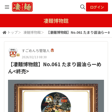
ログイン
全体検索
凄麺博物館
トップ
＞
凄麺博物館
＞
【凄麺博物館】No.061 たまり醤油らーめ
検索
すごめんち管理人
2026/02/13 08:30
【凄麺博物館】No.061 たまり醤油らーめ
ん<終売>