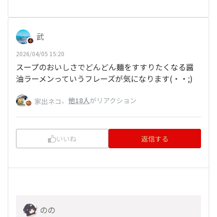
武
2026/04/05 15:20
スープのおいしさでどんどん麺をすすりたくなる醤
油ラーメンっていうフレーズが気になります(・・;)
、
他18人
がリアクション
家出ネコ
いいね
返信する
のの