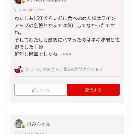
2026/06/07 15:55
わたしも15年くらい前に食べ始めた頃はライン
アップの全貌とかまでは気にしてなかったです
ね。
そしてわたしも最初にハマったのはネギ味噌と佐
野でした！😅
鮮烈な衝撃でしたねー⚡️⚡️⚡️
、
他5人
がリアクション
たうい＠おおさか
いいね
返信する
はみちゃん