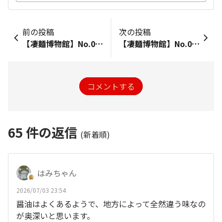
前の投稿
次の投稿
【凄麺博物館】No.060 W仕立て豚骨醤油ラーメン<終売>
【凄麺博物館】No.062 薫る逸品 塩らーめん<終売>
コメントする
65
件の返信
(新着順)
はみちゃん
2026/07/03 23:54
醤油はよくあるようで、地方によって全然違う味なの
が奥深いと思います。