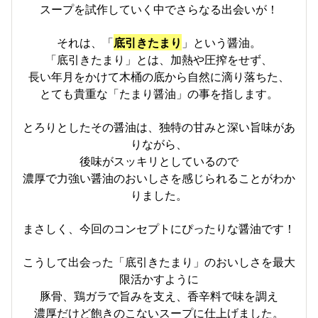
スープを試作していく中でさらなる出会いが！
それは、「
底引きたまり
」という醤油。
「底引きたまり」とは、加熱や圧搾をせず、
長い年月をかけて木桶の底から自然に滴り落ちた、
とても貴重な「たまり醤油」の事を指します。
とろりとしたその醤油は、独特の甘みと深い旨味があ
りながら、
後味がスッキリとしているので
濃厚で力強い醤油のおいしさを感じられることがわか
りました。
まさしく、今回のコンセプトにぴったりな醤油です！
こうして出会った「底引きたまり」のおいしさを最大
限活かすように
豚骨、鶏ガラで旨みを支え、香辛料で味を調え
濃厚だけど飽きのこないスープに仕上げました。