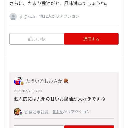
さらに、たまり醤油だと、風味満点でしょうね。
、
他12人
がリアクション
すざんぬ
いいね
返信する
たうい＠おおさか
2026/07/28 02:00
個人的には九州の甘いお醤油が大好きですね
、
他1人
がリアクション
部長と平社員