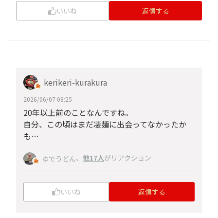
いいね
返信する
kerikeri-kurakura
2026/06/07 08:25
20年以上前のことなんですね。
自分、この頃はまだ凄麺に出会ってなかったか
も…
、
他17人
がリアクション
ゆでうどん
いいね
返信する