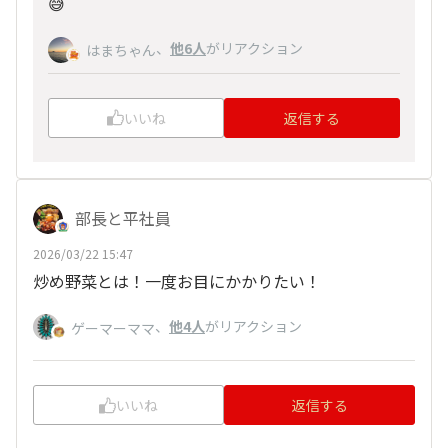
😅
、
他6人
がリアクション
はまちゃん
いいね
返信する
部長と平社員
2026/03/22 15:47
炒め野菜とは！一度お目にかかりたい！
、
他4人
がリアクション
ゲーマーママ
いいね
返信する