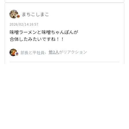
まちこしまこ
2026/02/14 16:57
味噌ラーメンと味噌ちゃんぽんが
合体したみたいですね！！
、
他2人
がリアクション
部長と平社員
いいね
返信する
くろねこ
2026/02/12 06:22
原材料費高騰も復活の壁になっているのかな
安定供給位の壁とか…