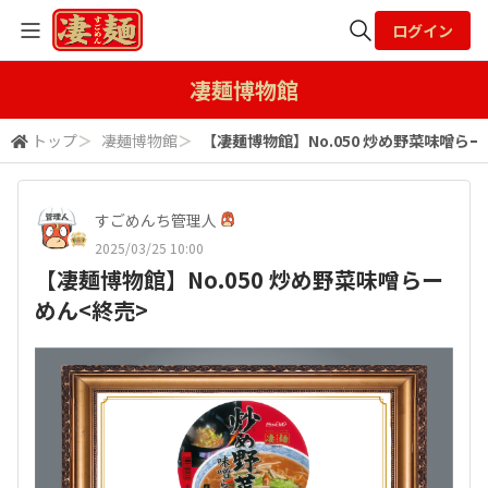
ログイン
全体検索
凄麺博物館
トップ
＞
凄麺博物館
＞
【凄麺博物館】No.050 炒め野菜味噌らー
検索
すごめんち管理人
2025/03/25 10:00
【凄麺博物館】No.050 炒め野菜味噌らー
めん<終売>