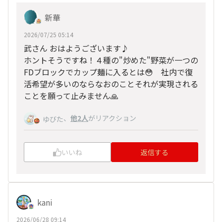
新華
2026/07/25 05:14
武さん おはようございます♪
ホントそうですね！４種の"炒めた"野菜が一つの
FDブロックでカップ麺に入るとは😳 社内で復
活希望が多いのならなおのことそれが実現される
ことを願って止みません🙏
、
他2人
がリアクション
ゆびた
いいね
返信する
kani
2026/06/28 09:14