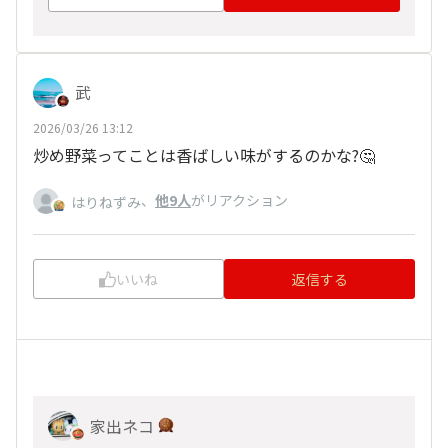
武
2026/03/26 13:12
炒め野菜ってことは香ばしい味がするのかな?🤔
、
他9人
がリアクション
はりねずみ
いいね
返信する
家出ネコ