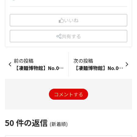
いいね
共有する
前の投稿
次の投稿
【凄麺博物館】No.049 凄麺SLIM 彩り野菜の豆乳ラーメン<終売>
【凄麺博物館】No.051 野菜がどっさり！塩ラーメン<終売>
コメントする
50
件の返信
(新着順)