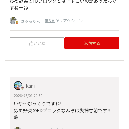
炒め野菜のFDブロックとは…すごいのがあったんで
すねー😅
、
他3人
がリアクション
はみちゃん
いいね
返信する
kani
2026/07/01 23:58
いや～びっくりですね!
炒め野菜のFDブロックなんぞは失神寸前です!!
😅