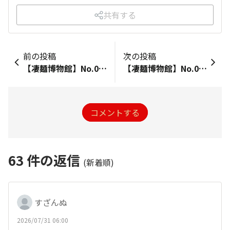
共有する
前の投稿
次の投稿
【凄麺博物館】No.055 焙煎ごまダレ味噌らーめん<終売>
【凄麺博物館】No.057 魚介豚骨の極み<終売>
コメントする
63
件の返信
(新着順)
すざんぬ
2026/07/31 06:00