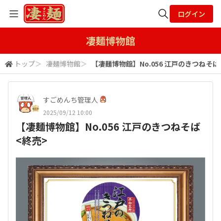
ログイン
全体検索
凄麺博物館
トップ
＞
凄麺博物館
＞
【凄麺博物館】No.056 江戸のきつねそば
検索
すごめんち管理人
2025/09/12 10:00
【凄麺博物館】No.056 江戸のきつねそば
<終売>