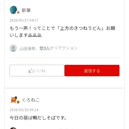
新華
2026/05/27 04:17
もう一声！ってことで「上方のきつねうどん」お願
いします🙇🙇🙇
、
他9人
がリアクション
山田凄男
いいね
返信する
くろねこ
2026/05/20 09:14
今日の昼は鴨だしそばです。