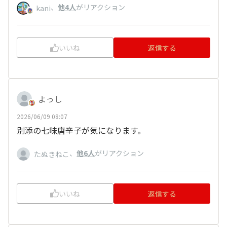
、
他4人
がリアクション
kani
いいね
返信する
よっし
2026/06/09 08:07
別添の七味唐辛子が気になります。
、
他6人
がリアクション
たぬきねこ
いいね
返信する