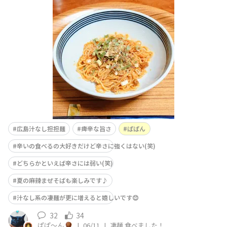
活も兼ねて『夏の麻辣まぜそば』じゃないのと思われるか
も知れませんが、我が家には過剰なる在庫というモノが存
在しております。そして抗うことができない"賞味期限"と
いう巨大な敵が…。冗談はさておき、大好きな汁なし麺を
いただ
広島汁なし担担麺
痺辛な旨さ
ぱぱん
辛いの食べるの大好きだけど辛さに強くはない(笑)
どちらかといえば辛さには弱い(笑)
夏の麻辣まぜそばも楽しみです♪
汁なし系の凄麺が更に増えると嬉しいです😊
32
34
ぱぱ〜ん
|
06/11
|
凄麺 食べました！