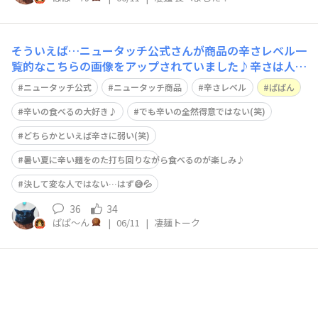
そういえば…ニュータッチ公式さんが商品の辛さレベル一
覧的なこちらの画像をアップされていました♪辛さは人に
よって感じ方が違いますし、唐辛子的な辛さや花椒的な痺
ニュータッチ公式
ニュータッチ商品
辛さレベル
ぱぱん
れ系の辛さや他にもマスタードや山葵のような辛さもあ
り、その種類によって感じ方は大きく変わってくるでしょ
辛いの食べるの大好き♪
でも辛いの全然得意ではない(笑)
う。この画像は皆さんが感じている辛さのイメ
どちらかといえば辛さに弱い(笑)
暑い夏に辛い麺をのた打ち回りながら食べるのが楽しみ♪
決して変な人ではない…はず😅💦
36
34
ぱぱ〜ん
|
06/11
|
凄麺トーク