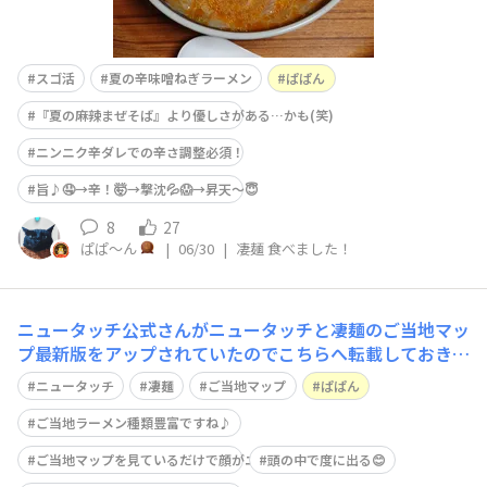
スゴ活
夏の辛味噌ねぎラーメン
ぱぱん
『夏の麻辣まぜそば』より優しさがある…かも(笑)
ニンニク辛ダレでの辛さ調整必須！
旨♪🤤→辛！🤯→撃沈💦😱→昇天〜😇
8
27
ぱぱ〜ん
|
06/30
|
凄麺 食べました！
ニュータッチ公式さんがニュータッチと凄麺のご当地マッ
プ最新版をアップされていたのでこちらへ転載しておきま
すね。皆さんはもう全国制覇されましたか？😊
ニュータッチ
凄麺
ご当地マップ
ぱぱん
ご当地ラーメン種類豊富ですね♪
ご当地マップを見ているだけで顔がニヤける(笑)
頭の中で度に出る😊