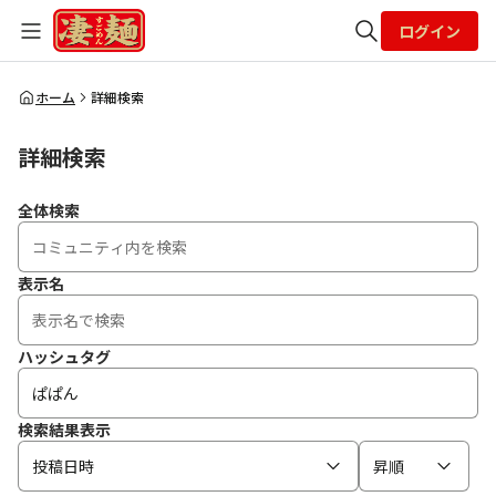
ログイン
全体検索
ホーム
詳細検索
詳細検索
検索
全体検索
表示名
ハッシュタグ
検索結果表示
投稿日時
昇順