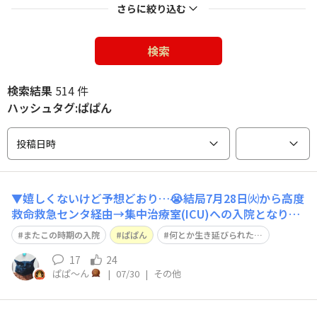
さらに絞り込む
検索
検索結果
514 件
ハッシュタグ:ぱぱん
投稿日時
▼嬉しくないけど予想どおり…😭結局7月28日㈫から高度
救命救急センタ経由→集中治療室(ICU)への入院となりま
した。なかなかスマホも使えない状況が続いているので退
またこの時期の入院
ぱぱん
何とか生き延びられた…
院しましたらまた「すごめんち」に遊びに行きたいと思い
ます😊それまで皆さんお元気で♪暫くさようなら〜👋
17
24
ぱぱ〜ん
|
07/30
|
その他