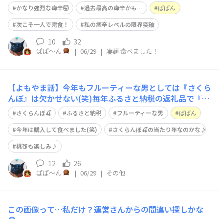
かなり強烈な痺辛🤯
過去最高の痺辛かも…
ぱぱん
次こそ一人で完食！
私の痺辛レベルの限界突破
10
32
ぱぱ〜ん
|
06/29
|
凄麺 食べました！
【よもやま話】今年もフルーティーな男としては『さくら
んぼ』は欠かせない(笑)毎年ふるさと納税の返礼品で『さ
くらんぼ🍒』をいただき楽しんでおりましたが、今年はふ
さくらんぼ🍒
ふるさと納税
フルーティーな男
ぱぱん
るさと納税は別のモノにしちゃったんですよね…。でも
『さくらんぼ🍒』の魅力には勝てず、結局は購入して食べ
今年は購入して食べました(笑)
さくらんぼ🍒の当たり年なのかな♪
ちゃいました♪購入した『さくらんぼ』は返
桃🍑も楽しみ♪
12
26
ぱぱ〜ん
|
06/29
|
その他
この画像って…私だけ？運営さんからの間違い探しかな