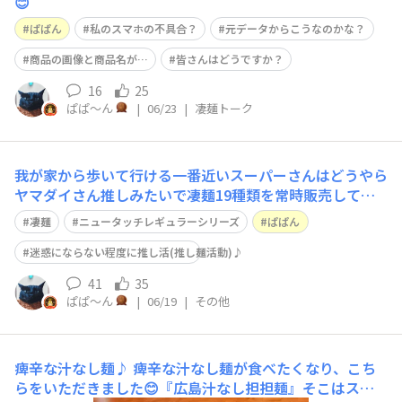
😊
ぱぱん
私のスマホの不具合？
元データからこうなのかな？
商品の画像と商品名が…
皆さんはどうですか？
16
25
ぱぱ〜ん
|
06/23
|
凄麺トーク
我が家から歩いて行ける一番近いスーパーさんはどうやら
ヤマダイさん推しみたいで凄麺19種類を常時販売してい
て、更にニュータッチレギュラーシリーズも6種類程度取
凄麺
ニュータッチレギュラーシリーズ
ぱぱん
り扱ってくれておりまして大変助かってます。でも全然見
掛けない商品もあるんですよね…。可能なら凄麺及び画像
迷惑にならない程度に推し活(推し麺活動)♪
のニュータッチレギュラーシリーズを今後全
41
35
ぱぱ〜ん
|
06/19
|
その他
痺辛な汁なし麺♪
痺辛な汁なし麺が食べたくなり、こち
らをいただきました😊『広島汁なし担担麺』そこはスゴ