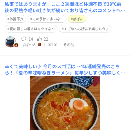
私事ではありますが…ここ２週間ほど体調不良で39℃前
後の発熱や軽い吐き気が続いており皆さんのコメントへの
返信が遅れており申し訳ありません🙇何が辛いって…全く
体調不良
この季節に多いな…
ぱぱん
食欲がなく凄麺も食べる気になれず、全身の怠さと節々の
痛み、頭痛等々でこの２週間で５kgほど体重が減りまし
夏の厳しい暑さはキツイな〜
すごめんち読んで楽しもう♪
た。まあ体重はぽっちゃり気味の余分なお腹
14
22
ぱぱ〜ん
|
07/20
|
その他
辛くて美味しい♪
今月のスゴ活は…4年連続発売のこち
ら！『夏の辛味噌ねぎラーメン』毎年少しずつ美味しく、
そして辛くなっている気がするのは気の所為なのか…。今
回はニンニク辛ダレを少しずつ投入して辛さの違いによる
味の変化を楽しみました♪・辛ダレ無し:優しいながらも
しっかりとしたコクのある味噌ラーメンで信州味噌ラーメ
ンとも