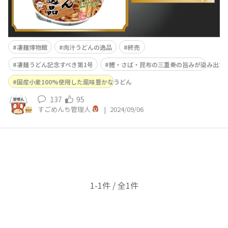
凄麺博物館
肉汁うどんの逸品
終売
凄麺うどん記念すべき第1号
鰹・さば・昆布の三重奏の旨みが染み出た
国産小麦100%使用した風味豊かなうどん
137
95
すごめんち管理人
|
2024/09/06
1-1件 / 全1件