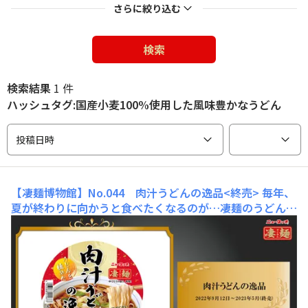
さらに絞り込む
検索
検索結果
1 件
ハッシュタグ:国産小麦100%使用した風味豊かなうどん
投稿日時
【凄麺博物館】No.044 肉汁うどんの逸品<終売>
毎年、
夏が終わりに向かうと食べたくなるのが…凄麺のうどん。
10年の開発期間を経て、2022年に遂に初登場！そんな凄
麺 うどんの記念すべき第１号商品がこちら「肉汁うどん
の逸品」です！うどんのポイントは、ラーメンよりも太
く、もちもち食感を楽しめる麺がつくれるかどうか…"ラ
ーメンができるならうどんもできる