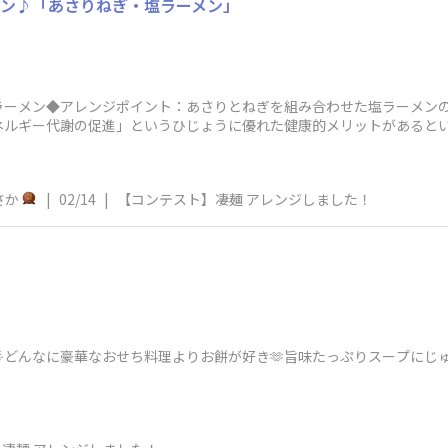
メン♪「あさりねぎ・塩ラーメン」
ラーメン◆アレンジポイント：あさりとねぎを組み合わせた塩ラーメン
ネルギー代謝の促進」というひじょうに優れた健康的メリットがあるとい
すが
さか
|
02/14
|
【コンテスト】凄麺 アレンジしました！
🌟どんなに豪華なおせち料理よりお餅が好き🫶旨味たっぷりスープにじ