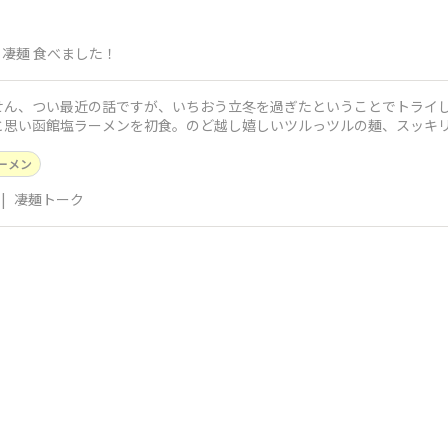
凄麺 食べました！
せん、つい最近の話ですが、いちおう立冬を過ぎたということでトライし
と思い函館塩ラーメンを初食。のど越し嬉しいツルっツルの麺、スッキ
るスープ。唯一
ーメン
|
凄麺トーク