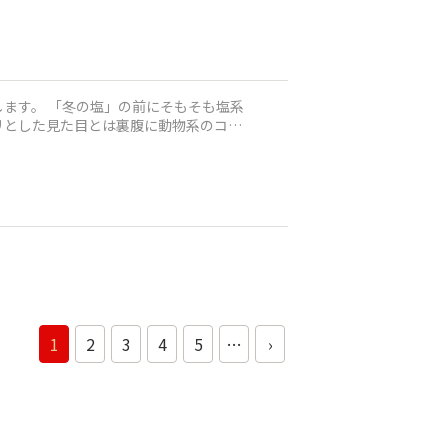
ます。 「冬の塩」の前にそもそも塩系
リとした見た目とは裏腹に動物系のコク
1
2
3
4
5
…
›