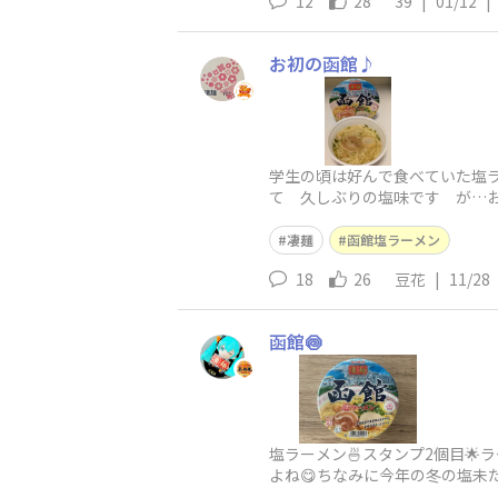
12
28
39
|
01/12
|
お初の函館♪
学生の頃は好んで食べていた塩ラ
て 久しぶりの塩味です が…お
凄麺
函館塩ラーメン
18
26
豆花
|
11/28
函館🍥
塩ラーメン🍜スタンプ2個目
よね😋ちなみに今年の冬の塩未だ