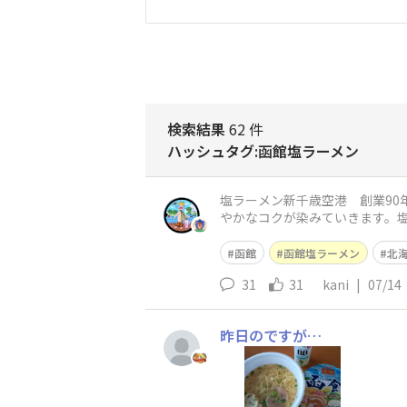
検索結果
62 件
ハッシュタグ:函館塩ラーメン
塩ラーメン新千歳空港 創業9
やかなコクが染みていきます。
ようです。凄麺に出会い、塩ラ
函館
函館塩ラーメン
北
31
31
kani
|
07/14
昨日のですが…