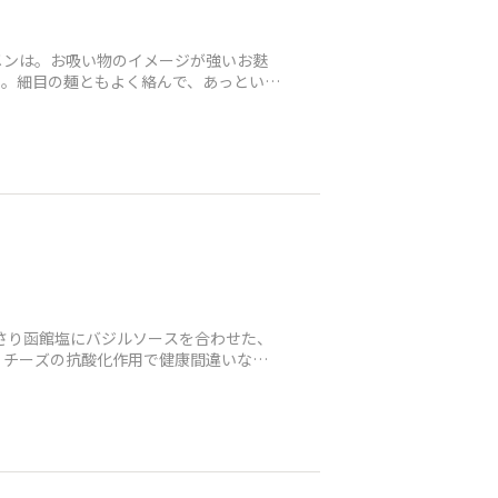
メンは。お吸い物のイメージが強いお麩
た。細目の麺ともよく絡んで、あっという
さり函館塩にバジルソースを合わせた、
、チーズの抗酸化作用で健康間違いなし