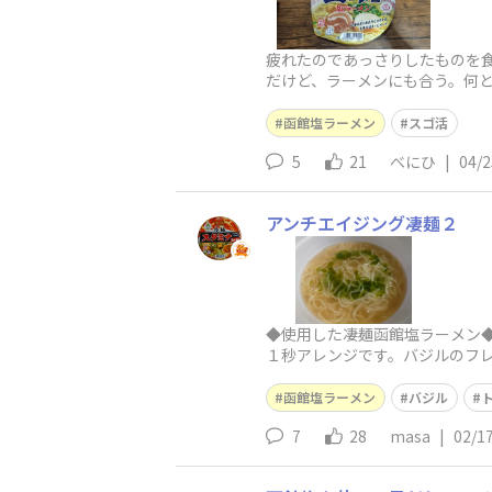
疲れたのであっさりしたものを
だけど、ラーメンにも合う。何
間に完食。次は焼津か尾道か…
函館塩ラーメン
スゴ活
5
21
べにひ
|
04/2
アンチエイジング凄麺２
◆使用した凄麺函館塩ラーメン
１秒アレンジです。バジルのフ
の逸品です！ 用意するもの&n
函館塩ラーメン
バジル
7
28
masa
|
02/1