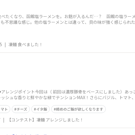
食べたくなり、函館塩ラーメンを。お麩が入るんだ…？ 函館の塩ラー
とも不思議な感じ。他の塩ラーメンとは違って、貝の味が強く感じられ
5
|
凄麺 食べました！
◆アレンジポイント今回は（ 前回は濃厚豚骨をベースにしました）あっ
レッシュな香りと鮮やかな緑でテンションMAX！さらにバジル、トマト
トマト
チーズ
イタ飯
締めのご飯が欲しくなります
7
|
【コンテスト】凄麺 アレンジしました！