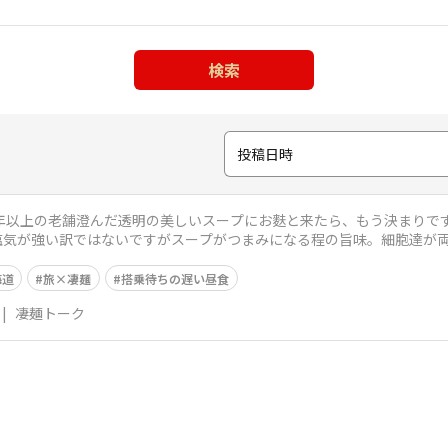
検索
投稿日時
0年以上の老舗澄んだ透明の美しいスープにお麩と来たら、もう決まりで
塩気が強い訳ではないですがスープがつまみになる程の旨味。細胞達が
ーメンという選
海道
旅×凄麺
搭乗待ちの遅い昼食
|
凄麺トーク