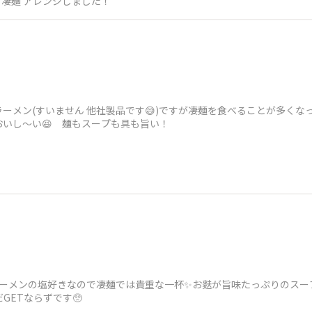
凄麺 アレンジしました！
ーメン(すいません 他社製品です😅)ですが凄麺を食べることが多く
いし〜い😆 麺もスープも具も旨い！
ラーメンの塩好きなので凄麺では貴重な一杯✨お麩が旨味たっぷりのス
GETならずです🥺