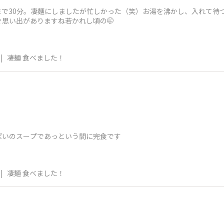
で30分。凄麺にしましたが忙しかった（笑）お湯を沸かし、入れて待
思い出がありますね若かれし頃の🤭
|
凄麺 食べました！
ぱいのスープであっという間に完食です
|
凄麺 食べました！