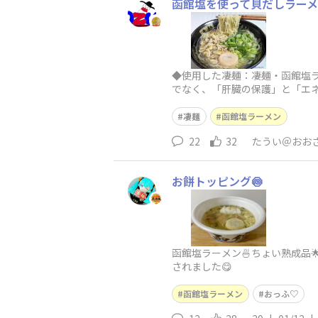
函館塩を使って貝だしラー
◆使用した凄麺：凄麺・函館塩
でなく、「肝臓の保護」と「エ
ろ、しじみを入れたかったので
凄麺
函館塩ラーメン
22
32
たうい＠おお
お餅トッピング🍥
函館塩ラーメン🍜ちょい熟成品
されました😋
函館塩ラーメン
おっふ♡