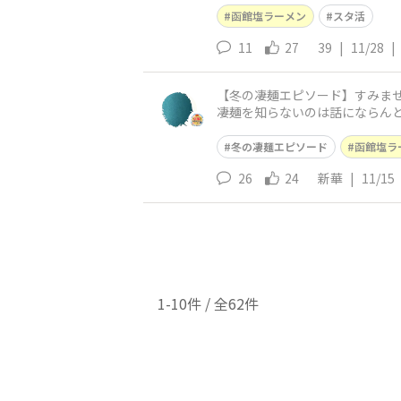
函館塩ラーメン
スタ活
11
27
39
|
11/28
|
【冬の凄麺エピソード】すみま
凄麺を知らないのは話にならん
と海鮮系の旨みがしっかり伝わ
冬の凄麺エピソード
函館塩ラ
26
24
新華
|
11/15
1-10件 / 全62件