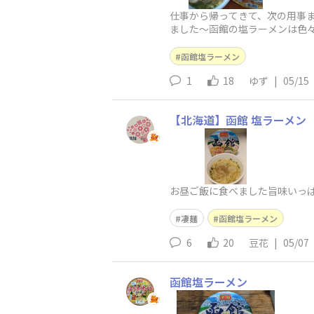
仕事から帰ってきて、次の用事ま
ました〜函館の塩ラーメンは色々
函館塩ラーメン
1
18
ゆず
|
05/15
【北海道】函館 塩ラーメン
お昼ご飯に食べました旨味いっ
凄麺
函館塩ラーメン
6
20
豆花
|
05/07
函館塩ラーメン