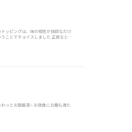
のトッピングは、味の相性が抜群なだけ
うことでチョイスしました 正直なとこ
ゅわっとお麩最高✨お夜食にお腹も満た