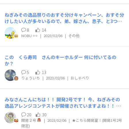
ねぎみその逸品祭りのおすそ分けキャンペーン、おすそ分
けしたい人が多々いるので、弟、嫁さん、息子、と3つ応
募してしまいました 当選確率を上げたいとかでは無く
8
14
て、感謝や思いを伝えたい人が多々いるので… 感謝や思
NOBU ⭐️⭐️
|
2023/02/06
|
その他
いを伝えたい…って思ってもなかなか普段言えない事って
有るんじゃないかな？って思うので、このキャンペーンが
良い機会だから皆さん思っている事を言ってみたら…と思
この くら寿司 さんのキーホルダー 何に付いてるの
います 実際、自分はもう30年くらい音信不通の弟が細菌
か？
性肺炎で入院して危篤状態になった…って話しを聞いて弟
への思いを投稿しましたので ちなみに、先程連絡が有り
5
13
まして『予断は許さないが危機は脱っしました』って連絡
りょういち
|
2023/02/06
|
おしゃべり
が有ったのでほっとしています なので、なおさら退院し
た弟とねぎみその逸品を食べたいんです
みなさんこんにちは！！ 開発2号です！ 今、ねぎみその
逸品アレンジコンテストが開催されていますよね！！ 楽
しそうなので、2号も実は参加しようと思いました！ が！
20
30
しかしなかなか思うようにできなくて投稿をやめたアイデ
開発２号
|
2023/02/06
|
★こちら開発室！(開発1号2号
アをここでちょっとおしゃべりさせていただこうかなと思
限定)