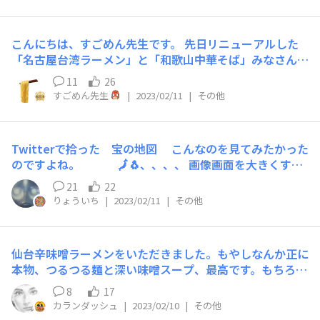
メンが流行った時期に両方まとめたら…的な理由で作った
らしいです 味噌ベースのラーメンの上にカツとカレーが
かかっているだけのラーメンでしたけど妙に美味そうでし
こんにちは、すごめん先生です。 先日リニューアルした
た 実際人気が有るらしいですし… う〜ん、こう言うジャ
「名古屋台湾ラーメン」と「和歌山中華そば」みなさん食
ンク系なラーメンも有りなのかな？とか思ってしまいまし
べていただけましたか？ この 2 品、どちらも「中細麺」
た
11
26
なのですが、少し違いがあるんです！ さて、今日はいつ
すごめん先生
|
2023/02/11
|
その他
もの授業と少し趣向を変えて「中細麺」の復習をしつつ
、2 品の麺を食べ比べてみましょう！ まずは復習です。
中細麺は色々なフレーバーと相性がいいのが特徴。そし
Twitterで拾った 宝の地図 こんなのを見てみたかった
て、凄麺の中細麺はフレーバーに合わせて食感を絶妙に変
のですよね。 🗾🐧、、、、 画像画面を大きくする
えています。 作りかたの違いは校長先生に怒られるので
には 画像を長押し Chromeで開くっとここで習っ
言えませんが、、 食べ比べてみると 「名古屋台湾ラーメ
21
22
たσ(ﾟ∀ﾟ )ｵﾚ
ン」の麺は少しソフトでもちもち、「和歌山中華そば」の
りょういち
|
2023/02/11
|
その他
麺は少し固めで歯切れがよいのがお分かりいただけると思
います。 そして今回は、 麺を入れ替えて 2 品を食べてみ
ました！…が、、 うーん、やっぱり入れ替える前の方が
仙台辛味噌ラーメンをいただきました。もやしなんか正に
スープと相性がいい… … 少しの違いで味や食感が大きく
本物、つるつる麺と深い味噌スープ、最高です。もちろん
左右されることを実感しました。 開発者がベストだと思
リピします。ヤマダイさん美味しいラーメンを作ってくれ
8
17
って世に送り出した商品がやっぱり一番おいしいですね！
てありがとう。
カランダッシュ
|
2023/02/10
|
その他
みなさんもぜひ「名古屋台湾ラーメン」や「和歌山中華そ