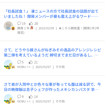
「社長試食！」 凄ニュースの方で社長試食の話題が出て
いましたね！ 開発メンバーが最も震え上がるワード…な
んて書いてありましたが、 あの記事の言う事も（ほぼ）
19
28
正しいです。笑 かくいう私も今週社長試食をやってきた
開発１号
|
2023/02/09
|
★こちら開発室！(開発1号2号
ばかりでございます。 社長試食がある週はちょっとソワ
限定)
ソワします。 前の日は早めに寝て、 当日は朝ご飯をしっ
かりめに食べて、 事前に話すことを整理して、 コンディ
ションを整えて臨みます。 丸腰で挑んでは一瞬で吹き飛
さて、どうやら嫁さんがねぎみその逸品のアレンジレシピ
ばされてしまいますからね！ いわばラスボスのような存
第二弾を考えているようだ 締切までまだ日があるし、も
在なので、 右手には剣、左手に楯を、頭は兜を、 懐に拳
う一度投稿する為にねぎみその逸品をもう１個買おうか
銃をしのばせて、 完全武装で挑むのですが、 「○○県の
5
21
な？的な事を言っていた まあ、次は何を考えているの
NOBU ⭐️⭐️
|
2023/02/07
|
その他
県民性はね…」 なんて、予想外の角度から攻撃を食らっ
か…と楽しみにしていよう
たりもします。 「なるほどそう来たかぁぁ―‼‼‼（目の前
が暗くなった！）」 …悔しくもあり納得もあり。 前のセ
ーブポイントからやり直しです。 きっと日本中のマラソ
さて弟が入院中とか色々な事が有っても腹は減る訳で、今
ン大会に参加する時、ラーメン店だけでなく 現地のスー
日の晩御飯は息子シェフが作ったメキシカンパスタ 羊
パーなどもチェックされているんだと思います。 色んな
肉、レッドキドニービーンズ（外国産の赤えんどう豆）、
9
14
角度でお詳しいです。反り立つ壁です。 そんで今週の社長
新玉ねぎ、コーン、をオールドエルパソのチリコンカン用
NOBU ⭐️⭐️
|
2023/02/07
|
その他
試食の結果はどうだったかというと、 「まだまだぁぁー
のパウダーをお湯で溶いた物に少し唐辛子を追加した物を