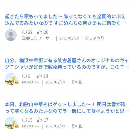
ば」などを食べて、こだわりの中細麺の美味しさを味わっ
てみてください。 今日はここまで！ それでは、また次
回！ See You Next SUGOMEN !!!
起きたら積もってました～ 降ってなくても全国的に冷え
込んでるみたいなので すごめんちの皆さまもご自愛くだ
さいませませ
29
20
退会したユーザー
|
2023/02/10
|
おしゃべり
自分、横浜中華街に有る某古着屋さんのオリジナルのギャ
グＴシャツが好きで数枚持っているののですが、このＴシ
ャツは皆さんどう思います？
6
14
NOBU ⭐️⭐️
|
2023/02/10
|
その他
本日、和歌山中華そばゲットしました〜！ 明日は雪が降
って寒くなるみたいなのでラー飯にして食べようかと思い
ます 以前、アイランド食品の銘店伝説で井出商店のラー
15
17
メンを食べた事が有るので同じ系列なのか全く違うのかち
NOBU ⭐️⭐️
|
2023/02/09
|
その他
ょっと楽しみです