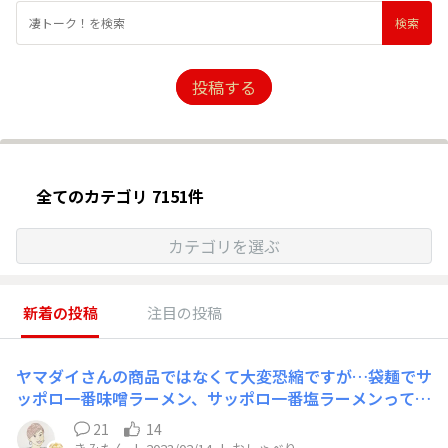
投稿する
全てのカテゴリ 7151件
カテゴリを選ぶ
新着の投稿
注目の投稿
ヤマダイさんの商品ではなくて大変恐縮ですが…袋麺でサ
ッポロ一番味噌ラーメン、サッポロ一番塩ラーメンってあ
りますよね。 私…この2つをミックスして食べたことがあ
21
14
ります…。 何故そんなことをしたかというと、すんごく