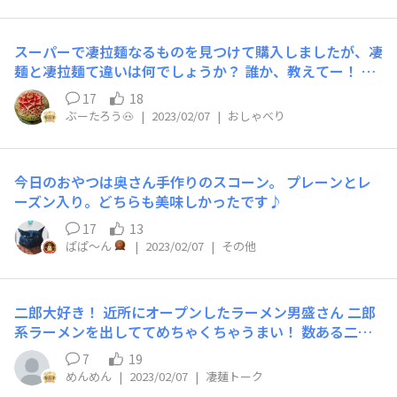
ー！」でした。 まぁ１回目の提案だった（自分への慰
使いました 今日は、ソースの絡みが良いように…って事
め）こともあり、 直す部分もいっぱい出てきました。 ま
でパスタより少々細いリングイネを使いました
スーパーで凄拉麺なるものを見つけて購入しましたが、凄
た来週チャンスを頂きましたので、次に向けてどうしてい
麺と凄拉麺て違いは何でしょうか？ 誰か、教えてー！ ち
こうか、 今週はそれを考える毎日になりそうです。 では
なみに、凄拉麺のチャーシュー麺と写真の濃厚塩味タンメ
また！！
17
18
ンを買いました。チャーシュー麺を食べたところ、はまり
ぶーたろう🐽
|
2023/02/07
|
おしゃべり
そうです。
今日のおやつは奥さん手作りのスコーン。 プレーンとレ
ーズン入り。どちらも美味しかったです♪
17
13
ぱぱ〜ん
|
2023/02/07
|
その他
二郎大好き！ 近所にオープンしたラーメン男盛さん 二郎
系ラーメンを出しててめちゃくちゃうまい！ 数ある二郎
系食べてきましたが、かなりうまい！
7
19
めんめん
|
2023/02/07
|
凄麺トーク