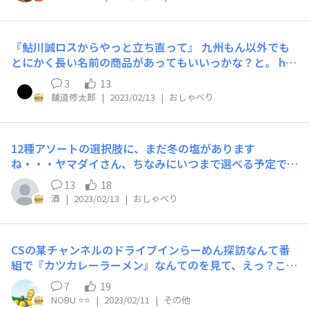
『鮎川誠ロスからやっと立ち直って』 九州もん以外でも
とにかく長い名前の商品があってもいいっかな？と。 htt
ps://www.youtube.com/watch?v=Jl61IyoCeFE
3
13
麺道修太郎
|
2023/02/13
|
おしゃべり
12種アソートの選択肢に、まだ冬の塩があります
ね・・・ヤマダイさん、ちなみにいつまで選べる予定でし
ょうか？
13
18
酒
|
2023/02/13
|
おしゃべり
CSの某チャンネルのドライブインらーめん探訪なんて番
組で『カツカレーラーメン』なんてのを見て、えっ？これ
って有りなの？って思いました そのドライブインでは、
7
19
とんかつラーメン（いわゆる排骨麺）が人気でカレーラー
NOBU ⭐️⭐️
|
2023/02/11
|
その他