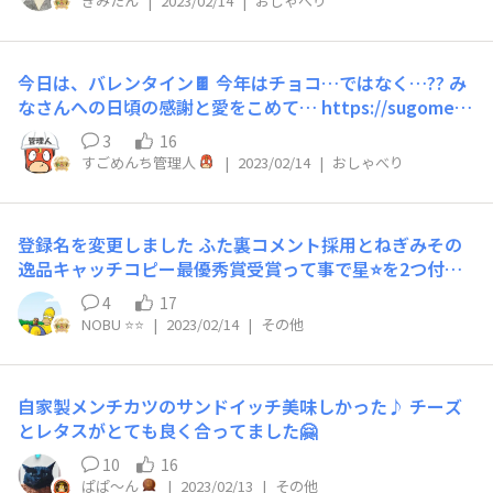
きみたん
|
2023/02/14
|
おしゃべり
お腹が空いていたから。 普通なら味噌ラーメンOR塩ラー
メンを2袋分、同じ種類で作ればいいじゃんと思うと思い
ます。が！その時は味噌ラーメンが1袋、塩ラーメンが1袋
今日は、バレンタイン🍫 今年はチョコ…ではなく…?? み
しかなくて…だったらミックスしちゃえばいいじゃん！
なさんへの日頃の感謝と愛をこめて… https://sugomen-
と…なんともワンパクな考え方をしてしまいました。
chi.com/announcements/o34ayi3v0c7s6vhm
で、作って食べた結果は…いや、全然不味くはないんで
3
16
す…が、やっぱり「めっちゃ美味しい」とは思えませんで
すごめんち管理人
|
2023/02/14
|
おしゃべり
した。 たぶん、味噌ラーメンと塩ラーメンでは麺の色が
違った気がするので、麺もそれぞれのスープに合うものを
使っているんだろうなと感じました。味は、どちらかとい
登録名を変更しました ふた裏コメント採用とねぎみその
うと塩ラーメンのスープが味噌スープを上回り、塩味がえ
逸品キャッチコピー最優秀賞受賞って事で星⭐️を2つ付け
らく際立つという…。 ということで、やはりサッポロ一
ました（笑） ３つめの星は何になるんだろうか…
4
17
番味噌ラーメンとサッポロ一番塩ラーメンは別々に食べる
NOBU ⭐️⭐️
|
2023/02/14
|
その他
方が美味しいということを学びました。 やってみないと
分からない事ってありますね。 皆さんはマネしないよう
に～。
自家製メンチカツのサンドイッチ美味しかった♪ チーズ
とレタスがとても良く合ってました🤗
10
16
ぱぱ〜ん
|
2023/02/13
|
その他