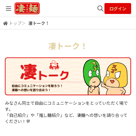
ログイン
トップ
＞
凄トーク！
全体検索
凄トーク！
検索
みなさん同士で自由にコミュニケーションをとっていただく場で
す。
「自己紹介」や「推し麺紹介」など、凄麺への想いを語り合って
ください！💬