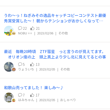
います（笑）（←ほんとに投稿するほどじゃないけどみな
さんに聞いてほしい） わたくし2号が考えたねぎみその逸
品アレンジその名も「めんせんべい～ねぎみそ仕立て～」
うわ〜っ！ねぎみその逸品キャッチコピーコンテスト最優
です。 ☆作り方☆ ①麺を湯戻しします。 ②麺が戻った
秀賞受賞した〜！ 朝からテンションがおかしくなって
ら、お湯を少し捨てて濃い目のスープでねぎみその逸品を
る〜！
完成させます。 ③そこにつなぎとして片栗粉を入れ、お
22
21
NOBU ⭐️⭐️
|
2023/02/06
|
その他
好みのサイズでフライパンでカリカリになるまで焼いて完
成！！ というシナリオを描いていました。 実際にやって
みると麺がカリカリになるまで時間がかかりすぎて、これ
は気軽にできそうではありませんでした。 凄麺の特徴の
最近 毎晩20時頃 ZTF彗星 っと言うのが見えてます。
ひとつであるもちもち感がなかなか手ごわかったです
オリオン座の上 頭上真上より少し北に見えてるとの事
（笑） ん・・・？？せんべいみたいに平たくてもちも
5
13
ち？？チヂミみたいじゃない・・・！？ ちょっと作戦変
りょういち
|
2023/02/05
|
その他
更でチヂミとして再挑戦してみようかな！？ （めんせん
べいはどなたかに挑戦していただいて完成したらぜひ作り
方教えていただけると嬉しいです(n*´ω`*n)）
和歌山売ってました！ 楽しみ～♪
7
17
はみちゃん
|
2023/02/05
|
おしゃべり