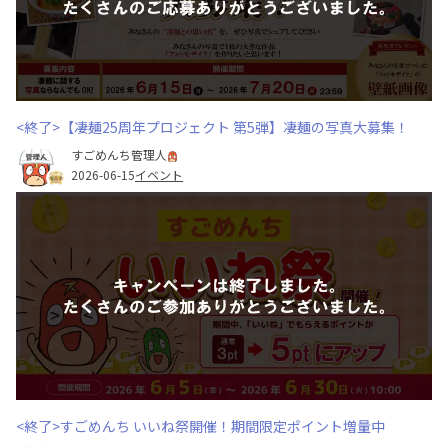
<終了>【凄麺25周年プロジェクト 第5弾】凄麺の写真大募集！
すごめんち管理人
2026-06-15
イベント
<終了>すごめんち いいね祭開催！期間限定ポイント増量中