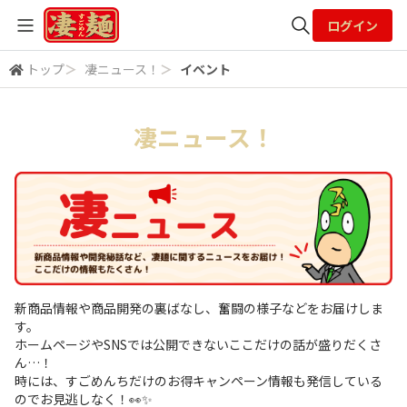
ログイン
トップ
＞
凄ニュース！
＞
イベント
全体検索
凄ニュース！
検索
新商品情報や商品開発の裏ばなし、奮闘の様子などをお届けしま
す。
ホームページやSNSでは公開できないここだけの話が盛りだくさ
ん…！
時には、すごめんちだけのお得キャンペーン情報も発信している
のでお見逃しなく！👀✨