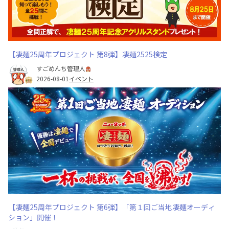
【凄麺25周年プロジェクト 第8弾】凄麺2525検定
すごめんち管理人
2026-08-01
イベント
【凄麺25周年プロジェクト 第6弾】「第１回ご当地凄麺オーディ
ション」開催！