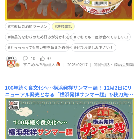
京都伏見酒粕ラーメン
凄麺裏話
特長的なお味のため好みが分かれるかも...!?
でもでも一度は食べてほしい..!
とっっっっても高い壁を超えた自信作
ぜひお楽しみ下さい！
40
97
すごめんち管理人
|
2025/02/17
|
開発秘話・商品豆知識
100年続く食文化へ…横浜発祥サンマー麺！
12月2日にリ
ニューアル発売となる「横浜発祥サンマー麺」✨秋刀魚
(さんま)がはいっていないのに、なぜ「サンマー麺」とい
う名前なの？？という謎は、2023年6月の凄ニュースでご
紹介の通り。（横浜発祥サンマー麺 名前に隠されたおい
しさの秘密… | すごめんち）そこで今回はフタにもデザイ
ンされているちょっ