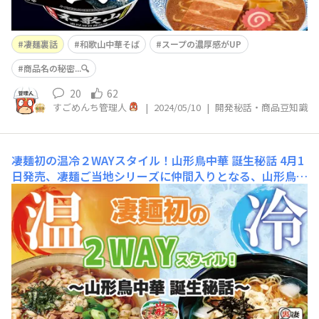
凄麺裏話
和歌山中華そば
スープの濃厚感がUP
商品名の秘密...🔍
20
62
すごめんち管理人
|
2024/05/10
|
開発秘話・商品豆知識
凄麺初の温冷２WAYスタイル！山形鳥中華 誕生秘話
4月1
日発売、凄麺ご当地シリーズに仲間入りとなる、山形鳥中
華。この商品の特徴は、なんといっても凄麺史上初の温冷
2WAYスタイル✨今日はそんな2WAY誕生秘話をお伝えし
たいと思います。実は、山形鳥中華の凄麺化計画がスター
トしたのは約5年前。ニュータッチ満福食堂シリーズで山
形鳥中華を発売し始めたばかりの