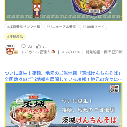
横浜発祥サンマー麺
リニューアル発売
100年フード
凄麺裏話
23
71
すごめんち管理人
|
2024/11/26
|
開発秘話・商品豆知識
ついに誕生！凄麺、地元のご当地麺「茨城けんちんそば」
全国数々のご当地麺を展開している凄麺！地元の方々に協
力をいただきながら、地元の方々に愛される1杯をつくっ
ております。そんな凄麺の最大の弱点は...自分たちの地
元"茨城県のご当地麺がない!!!"こと…これまで"あれ???茨
城県のご当地麺は??"と何度突っ込まれたことか....笑そん
な、凄麺が、ついにつ