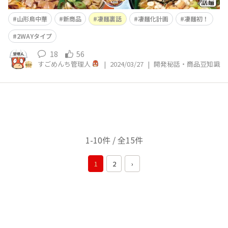
山形鳥中華
新商品
凄麺裏話
凄麺化計画
凄麺初！
2WAYタイプ
18
56
すごめんち管理人
|
2024/03/27
|
開発秘話・商品豆知識
1-10件 / 全15件
1
2
›