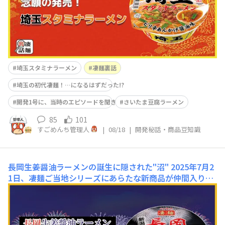
年まで別の埼玉ご当地ラーメンを発売していた、とい
埼玉スタミナラーメン
凄麺裏話
埼玉の初代凄麺！…になるはずだった!?
開発1号に、当時のエピソードを聞きました
さいたま豆腐ラーメン
85
101
すごめんち管理人
|
08/18
|
開発秘話・商品豆知識
長岡生姜醤油ラーメンの誕生に隠された"沼"
2025年7月2
1日、凄麺ご当地シリーズにあらたな新商品が仲間入り✨
その商品とは「凄麺 長岡生姜醤油ラーメン」！あれ…？
長岡生姜醤油ラーメンって、すでに発売していなかったっ
け？と思われた方は、ヤマダイ通👀長岡生姜醤油ラーメン
は、フライ麺商品を展開している「ニュータッチ」にて2