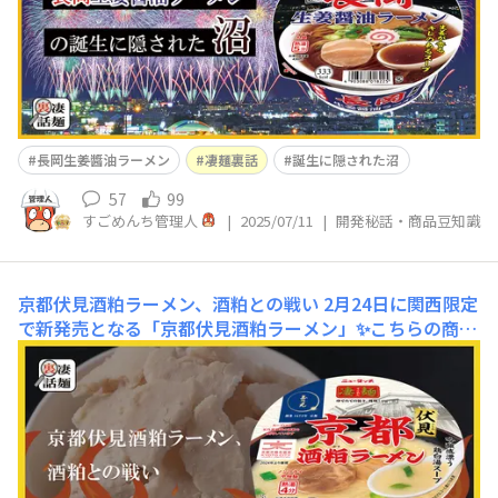
020年から発売してきま
長岡生姜醬油ラーメン
凄麺裏話
誕生に隠された沼
57
99
すごめんち管理人
|
2025/07/11
|
開発秘話・商品豆知識
京都伏見酒粕ラーメン、酒粕との戦い
2月24日に関西限定
で新発売となる「京都伏見酒粕ラーメン」✨こちらの商品
の最大の特長は玉乃光酒造さんの酒粕を使った華やかさと
鶏と野菜 の旨みが織りなす濃厚鶏白湯スープ…！実は、
私たちがこのスープに辿り着くまでには、たくさんの酒粕
との戦いが繰り広げられていたのです…！！！私たちが酒
粕ラーメンの存在を知