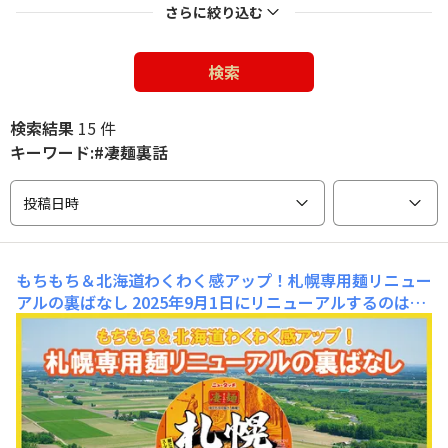
さらに絞り込む
検索
検索結果
15 件
キーワード:#凄麺裏話
投稿日時
もちもち＆北海道わくわく感アップ！札幌専用麺リニュー
アルの裏ばなし
2025年9月1日にリニューアルするのは
「凄麺 札幌濃厚味噌ラーメン」✨日本３大ご当地ラーメ
ンの一つ「北海道：札幌味噌ラーメン」を本格再現した全
国的にも大人気の一品です。今回のリニューアルポイント
は、ズバリ「麺」。凄麺が最もこだわっている、ノンフラ
イ麺が、さらにパワーアップ！しかも、ただのパワーアッ