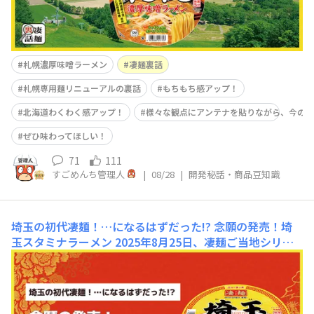
札幌濃厚味噌ラーメン
凄麺裏話
札幌専用麺リニューアルの裏話
もちもち感アップ！
北海道わくわく感アップ！
様々な観点にアンテナを貼りながら、今の
ぜひ味わってほしい！
71
111
すごめんち管理人
|
08/28
|
開発秘話・商品豆知識
埼玉の初代凄麺！…になるはずだった!? 念願の発売！埼
玉スタミナラーメン
2025年8月25日、凄麺ご当地シリー
ズにまたまた新商品が仲間入り✨その名は「凄麺 埼玉ス
タミナラーメン」！凄メンバーのみなさまのなかには凄麺
の埼玉ご当地ラーメンと言えば…で違う商品を思い浮かべ
る方もいらっしゃるかもしれません。実は、2016～2020