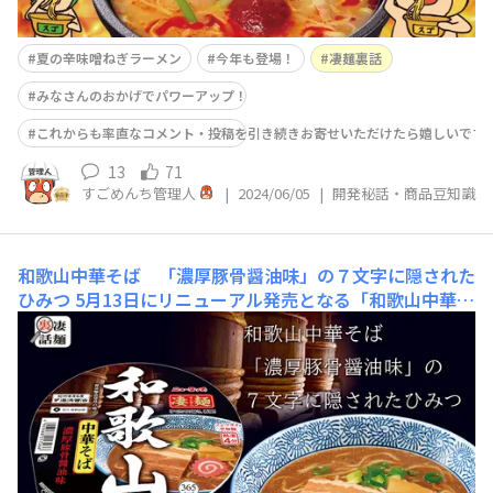
夏の辛味噌ねぎラーメン
今年も登場！
凄麺裏話
みなさんのおかげでパワーアップ！
これからも率直なコメント・投稿を引き続きお寄せいただけたら嬉しいです
13
71
すごめんち管理人
|
2024/06/05
|
開発秘話・商品豆知識
和歌山中華そば 「濃厚豚骨醤油味」の７文字に隠された
ひみつ
5月13日にリニューアル発売となる「和歌山中華そ
ば」！今回のリニューアルでは、スープの濃厚感がU
P…！何回…何十回もの試作の末に完成した、渾身の１杯
です✨さて、そんな「和歌山中華そば」のお味ですがパッ
ケージには「濃厚豚骨醤油味」と書かれています。今日
は、この７文字に隠されたひみつについてお伝えしたい