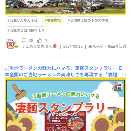
茨城けんちんそば
凄麺裏話
茨城県は縁の下の力持ち
茨城のご当地麺第１号
38
70
すごめんち管理人
|
2024/09/12
|
開発秘話・商品豆知識
ご当地ラーメンの魅力にハマる、凄麺スタンプラリー
日
本全国のご当地ラーメンの美味しさを再現する「凄麺 ご
当地シリーズ」その商品数は、2024年7月現在でなんと2
7…！こんなにたくさんの商品たちを本社が茨城県にある
私たちが生み出せているのは何を隠そう…ご当地ラーメン
を提供されている、全国のラーメン店の方々のおかげ。商
品化・リニューアル開発にあたっては