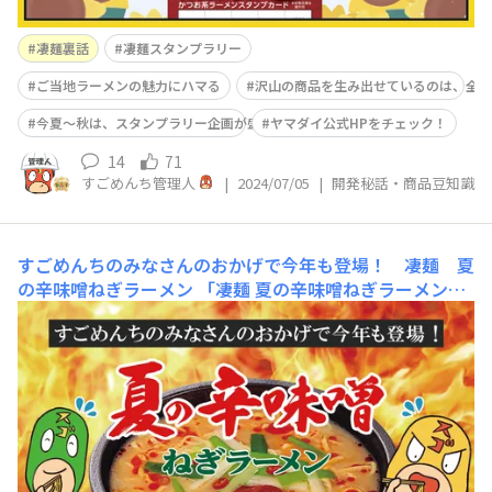
凄麺裏話
凄麺スタンプラリー
ご当地ラーメンの魅力にハマる
沢山の商品を生み出せているのは、全
今夏～秋は、スタンプラリー企画が盛りだくさん
ヤマダイ公式HPをチェック！
14
71
すごめんち管理人
|
2024/07/05
|
開発秘話・商品豆知識
すごめんちのみなさんのおかげで今年も登場！ 凄麺 夏
の辛味噌ねぎラーメン
「凄麺 夏の辛味噌ねぎラーメン」
が今年の夏、パワーアップして帰ってきます!!!どこがパワ
ーアップしたか…というと昨年に比べて辛さとニンニクが
20%マシマシ…！実はこちらすごめんちのみなさんのお
声を受けて完成した商品といっても過言ではない一杯なん
です…！昨年の6月に発売した「凄麺 夏の辛味噌ねぎラー
メ